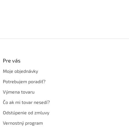
Z
á
p
ä
Pre vás
t
Moje objednávky
i
e
Potrebujem poradiť?
Výmena tovaru
Čo ak mi tovar nesedí?
Odstúpenie od zmluvy
Vernostný program