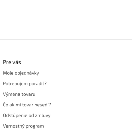
Z
á
p
ä
Pre vás
t
Moje objednávky
i
e
Potrebujem poradiť?
Výmena tovaru
Čo ak mi tovar nesedí?
Odstúpenie od zmluvy
Vernostný program