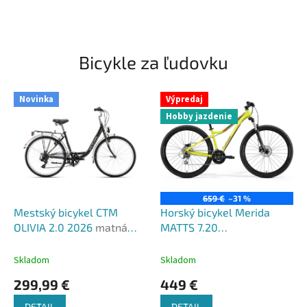
Bicykle za ľudovku
Novinka
Výpredaj
Hobby jazdenie
659 €
–31 %
Mestský bicykel CTM
Horský bicykel Merida
OLIVIA 2.0 2026
matná
MATTS 7.20
čierna
limetkový(červený) 2022
Skladom
Skladom
299,99 €
449 €
DETAIL
DETAIL