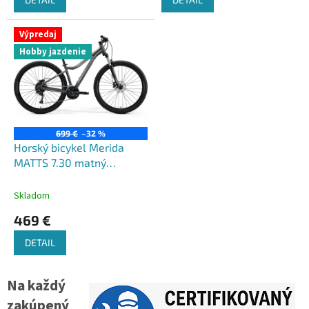
Výpredaj
Hobby jazdenie
699 €
–32 %
Horský bicykel Merida
MATTS 7.30 matný
šedý(strieborný) 2022
Skladom
469 €
DETAIL
Na každý
zakúpený