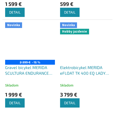
1 599 €
599 €
DETAIL
DETAIL
Novinka
Novinka
Hobby jazdenie
2 399 €
–16 %
Gravel bicykel MERIDA
Elektrobicykel MERIDA
SCULTURA ENDURANCE
eFLOAT TK 400 EQ LADY
4000 2026
šedý(čierny)
2026
perleťovo biely(šedý)
Skladom
Skladom
1 999 €
3 799 €
DETAIL
DETAIL