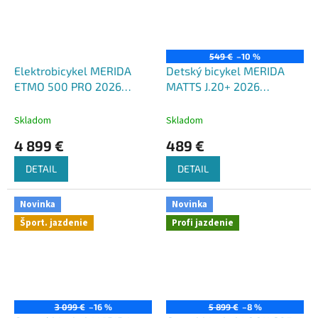
549 €
–10 %
Elektrobicykel MERIDA
Detský bicykel MERIDA
ETMO 500 PRO 2026
MATTS J.20+ 2026
šedý(čierny)
tmavočervený(červený/
čierny)
Skladom
Skladom
4 899 €
489 €
DETAIL
DETAIL
Novinka
Novinka
Šport. jazdenie
Profi jazdenie
3 099 €
–16 %
5 899 €
–8 %