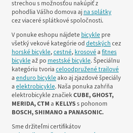
strechou s možnosťou nakúpiť z
pohodlia Vášho domova aj
na splátky
cez viaceré splátkové spoločnosti.
V ponuke eshopu nájdete
bicykle
pre
všetký vekové kategórie od
detských
cez
horské bicykle
,
cestné
,
krosové
a
fitnes
bicykle
až po
mestské bicykle
. Špeciálnu
kategóriu tvoria
celoodpružené trailové
a
enduro bicykle
ako aj zjazdové špeciály
a
elektrobicykle
. Naša ponuka zahŕňa
elektrobicykle značiek
CUBE, GHOST,
MERIDA, CTM
a
KELLYS
s pohonom
BOSCH, SHIMANO a PANASONIC.
Sme držiteľmi certifikátov