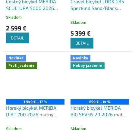
Cestný bicykel MERIDA
Gravel bicykel LOOK G85
SCULTURA 5000 2026
Speckled Sand/Black
čierna metalíza šedý
Shimano GRX Di2 2X12
Skladom
Priemerné
Fulcrum Soniq 2026
Skladom
hodnotenie
2 599 €
produktu
5 399 €
je
DETAIL
5,0
DETAIL
z
5
hviezdičiek.
Novinka
Novinka
Profi jazdenie
Hobby jazdenie
1 949 €
–17 %
699 €
–14 %
Horský bicykel MERIDA
Horský bicykel MERIDA
DIRT 700 2026
matný
BIG.SEVEN 20 2026
matný
transparentný modrý lak
tmavošedý(čierny)
Skladom
Skladom