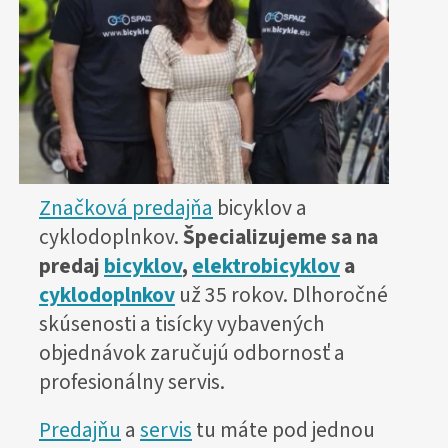
Značková predajňa
bicyklov a
cyklodoplnkov.
Špecializujeme sa na
predaj
bicyklov
,
elektrobicyklov
a
cyklodoplnkov
už 35 rokov. Dlhoročné
skúsenosti a tisícky vybavených
objednávok zaručujú odbornosť a
profesionálny servis.
Predajňu
a
servis
tu máte pod jednou