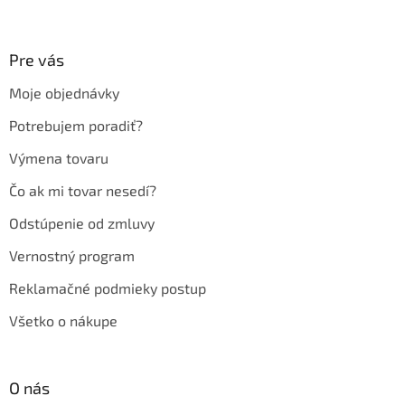
Z
á
p
ä
Pre vás
t
Moje objednávky
i
e
Potrebujem poradiť?
Výmena tovaru
Čo ak mi tovar nesedí?
Odstúpenie od zmluvy
Vernostný program
Reklamačné podmieky postup
Všetko o nákupe
O nás