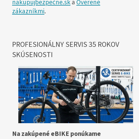
nakupujbezpečne.sk
a
Overené
zákazníkmi
.
PROFESIONÁLNY SERVIS 35 ROKOV
SKÚSENOSTI
Na zakúpené eBIKE ponúkame