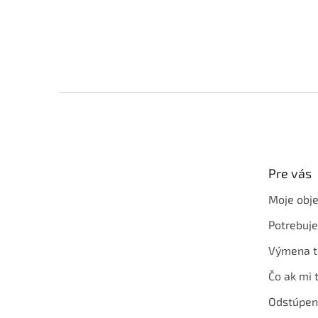
Z
á
p
ä
t
Pre vás
i
e
Moje obj
Potrebuj
Výmena t
Čo ak mi 
Odstúpen