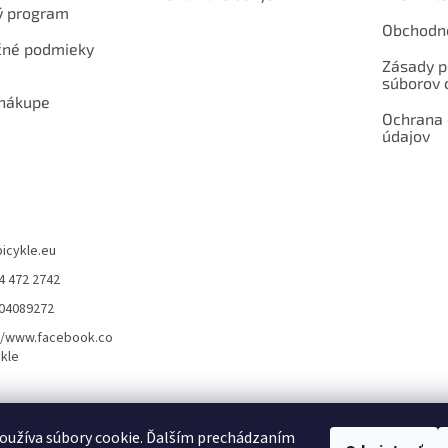
ý program
Obchodn
né podmieky
Zásady p
súborov 
 nákupe
Ochrana
údajov
bicykle.eu
4 472 2742
904089272
//www.facebook.co
kle
rvis elektrobicyklov s pohonom – BOSCH, SHIMANO, PANASONIC
Partnerský
oužíva súbory cookie. Ďalším prechádzaním