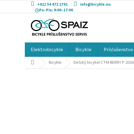
Prejsť
+421 54 472 2742
info@bicykle.eu
na
Po–Pia:
9:00–17:00
obsah
Elektrobicykle
Bicykle
Príslušenstvo
Domov
Bicykle
Detský bicykel CTM BERRY P 202