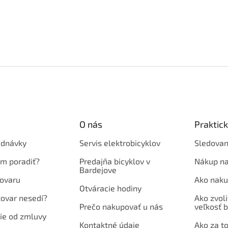
O nás
Praktic
ednávky
Servis elektrobicyklov
Sledovan
em poradiť?
Predajňa bicyklov v
Nákup na
Bardejove
ovaru
Ako naku
Otváracie hodiny
tovar nesedí?
Ako zvoli
Prečo nakupovať u nás
veľkosť b
ie od zmluvy
Kontaktné údaje
Ako za to