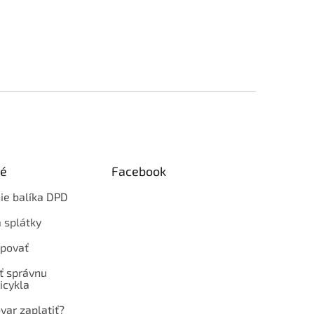
ké
Facebook
ie balíka DPD
 splátky
povať
ť správnu
icykla
var zaplatiť?