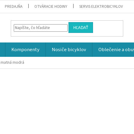
PREDAJŇA
OTVÁRACIE HODINY
SERVIS ELEKTROBICYKLOV
HĽADAŤ
Komponenty
Nosiče bicyklov
Oblečenie a obu
6
matná modrá