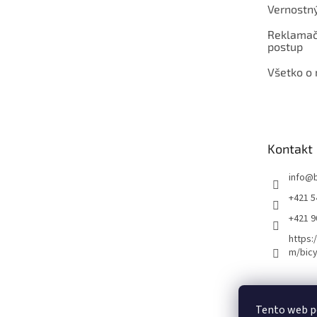
Vernostn
Reklamač
postup
Všetko o
Kontakt
info
@
+421 5
+421 
https:
m/bicy
Certifikovaný se
Tento web p