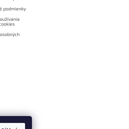
é podmienky
oužívania
cookies
 osobných
 web hokejshop.eu