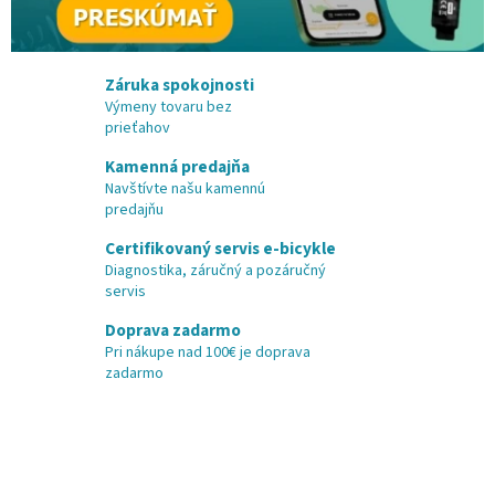
m
z
b
Záruka spokojnosti
Výmeny tovaru bez
i
prieťahov
c
Kamenná predajňa
y
Navštívte našu kamennú
k
predajňu
l
Certifikovaný servis e-bicykle
o
Diagnostika, záručný a pozáručný
servis
v
a
Doprava zadarmo
Pri nákupe nad 100€ je doprava
n
zadarmo
i
a
z
a