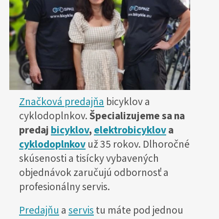
Značková predajňa
bicyklov a
cyklodoplnkov.
Špecializujeme sa na
predaj
bicyklov
,
elektrobicyklov
a
cyklodoplnkov
už 35 rokov. Dlhoročné
skúsenosti a tisícky vybavených
objednávok zaručujú odbornosť a
profesionálny servis.
Predajňu
a
servis
tu máte pod jednou