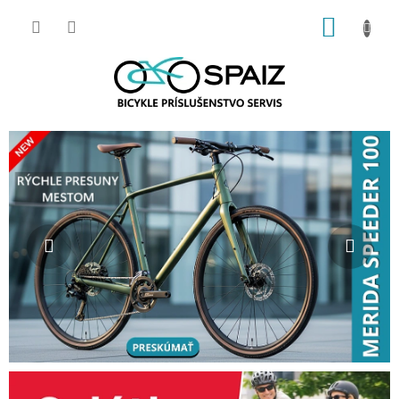
Prejsť
NÁKUP
na
obsah
KOŠÍK
V
Predchádzajúce
Nasl
a
š
a
c
e
s
t
a
z
a