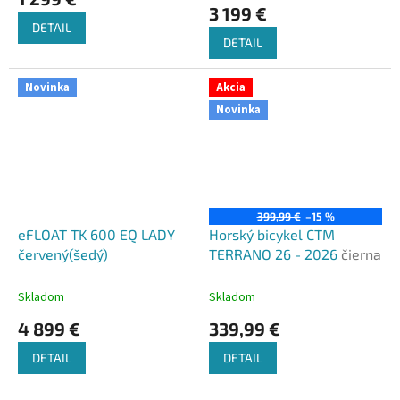
produktu
3 199 €
je
DETAIL
5,0
DETAIL
z
5
hviezdičiek.
Novinka
Akcia
Novinka
399,99 €
–15 %
eFLOAT TK 600 EQ LADY
Horský bicykel CTM
červený(šedý)
TERRANO 26 - 2026
čierna
Skladom
Skladom
4 899 €
339,99 €
DETAIL
DETAIL