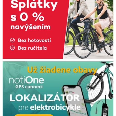
d
o
k
o
n
a
l
ý
m
z
á
ž
i
t
k
o