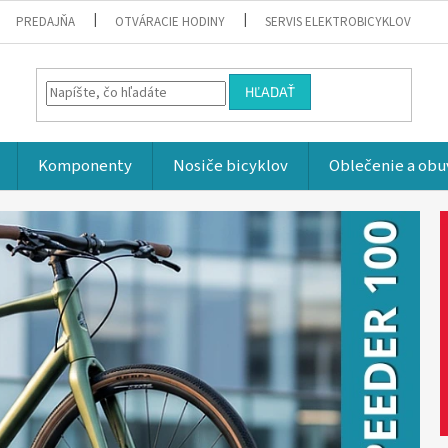
PREDAJŇA
OTVÁRACIE HODINY
SERVIS ELEKTROBICYKLOV
HĽADAŤ
Komponenty
Nosiče bicyklov
Oblečenie a obu