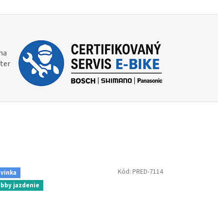
na
eter
Kód:
PRED-7114
vinka
bby jazdenie