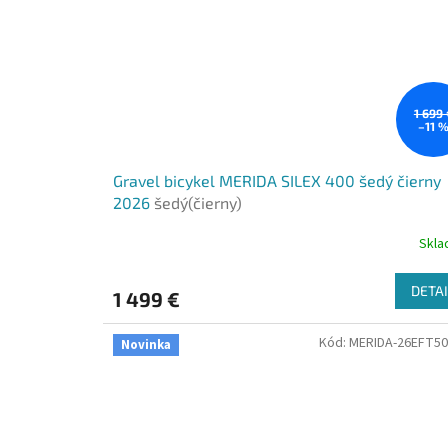
1 699
–11 
Gravel bicykel MERIDA SILEX 400 šedý čierny
2026
šedý(čierny)
Skl
DETAI
1 499 €
Kód:
MERIDA-26EFT5
Novinka