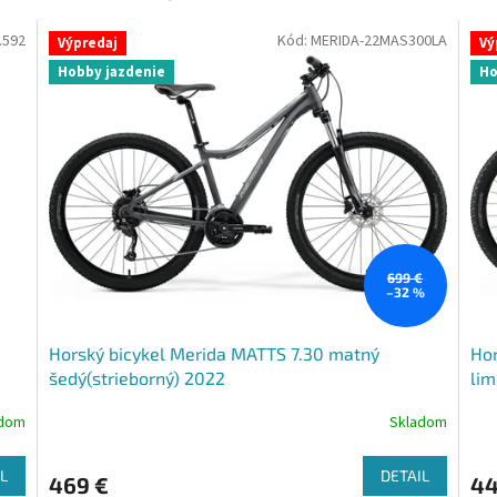
.592
Kód:
MERIDA-22MAS300LA
Výpredaj
Vý
Hobby jazdenie
Ho
699 €
–32 %
Horský bicykel Merida MATTS 7.30 matný
Hor
šedý(strieborný) 2022
lim
adom
Skladom
L
DETAIL
469 €
44