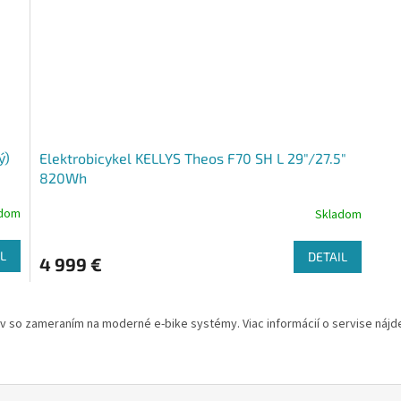
ý)
Elektrobicykel KELLYS Theos F70 SH L 29"/27.5"
820Wh
adom
Skladom
Priemerné
hodnotenie
produktu
L
DETAIL
4 999 €
je
5,0
z
5
ov so zameraním na moderné e-bike systémy. Viac informácií o servise nájd
hviezdičiek.