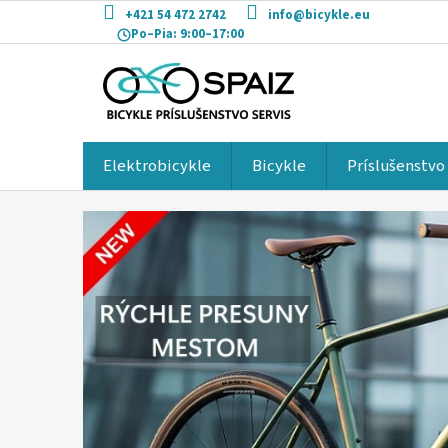
Prejsť
+421 54 472 2742
info@bicykle.eu
na
Po–Pia:
9:00–17:00
obsah
Elektrobicykle
Bicykle
Príslušenstvo
V
a
š
a
c
e
s
t
a