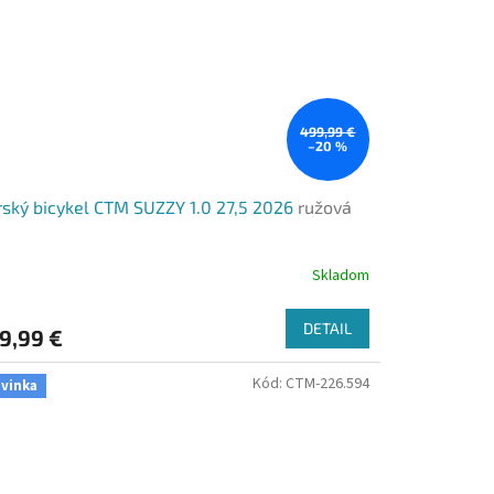
499,99 €
–20 %
ský bicykel CTM SUZZY 1.0 27,5 2026
ružová
Skladom
DETAIL
9,99 €
Kód:
CTM-226.594
vinka