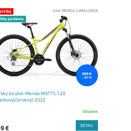
Kód:
MERIDA-22MAS200LB
predaj
bby jazdenie
659 €
–31 %
ský bicykel Merida MATTS 7.20
etkový(červený) 2022
Skladom
DETAIL
9 €