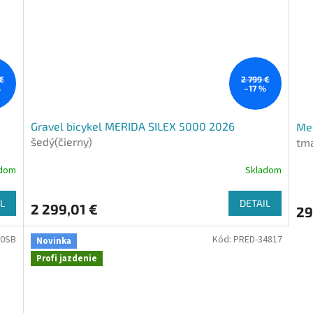
 €
2 799 €
%
–17 %
Gravel bicykel MERIDA SILEX 5000 2026
Mes
šedý(čierny)
tm
adom
Skladom
L
DETAIL
2 299,01 €
29
00SB
Kód:
PRED-34817
Novinka
Profi jazdenie