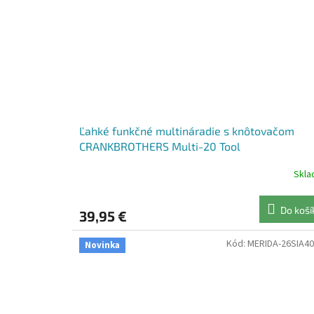
Ľahké funkčné multináradie s knôtovačom
CRANKBROTHERS Multi-20 Tool
Skl
Do koší
39,95 €
Kód:
MERIDA-26SIA4
Novinka