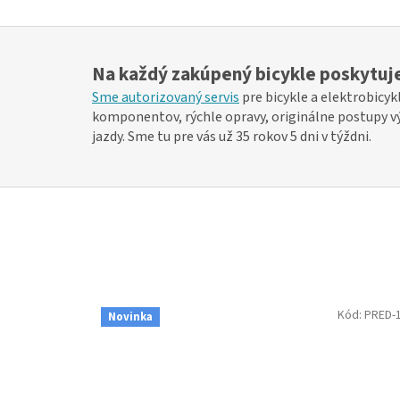
Na každý zakúpený bicykle poskytuje
Sme autorizovaný servis
pre bicykle a elektrobic
komponentov, rýchle opravy, originálne postupy výr
jazdy. Sme tu pre vás už 35 rokov 5 dni v týždni.
Kód:
PRED-
Novinka