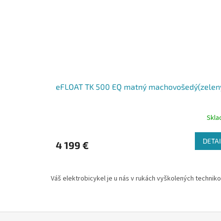
eFLOAT TK 500 EQ matný machovošedý(zelen
Skl
DETAI
4 199 €
Váš elektrobicykel je u nás v rukách vyškolených technik