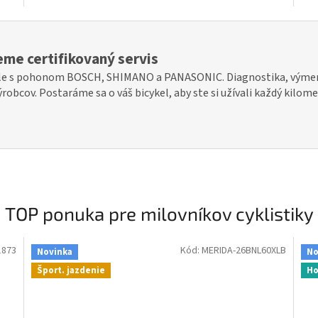
me certifikovaný servis
ykle s pohonom BOSCH, SHIMANO a PANASONIC. Diagnostika, výme
obcov. Postaráme sa o váš bicykel, aby ste si užívali každý kilom
TOP ponuka pre milovníkov cyklistiky
1873
Kód:
MERIDA-26BNL60XLB
Novinka
No
Šport. jazdenie
Ho