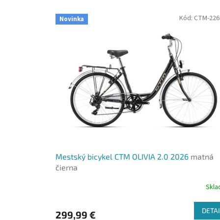
z
a
Kód:
CTM-226
Novinka
č
í
n
a
p
r
á
v
e
t
Mestský bicykel CTM OLIVIA 2.0 2026
matná
u
čierna
Skl
DETAI
299,99 €