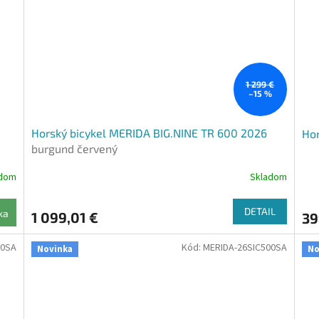
1 299 €
–15 %
Horský bicykel MERIDA BIG.NINE TR 600 2026
Hor
burgund červený
adom
Skladom
DETAIL
ka
1 099,01 €
39
00SA
Kód:
MERIDA-26SIC500SA
Novinka
No