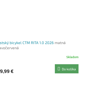
tský bicykel CTM RITA 1.0 2026
matná
avočervená
Skladom
Do košíka
9,99 €