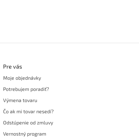
Z
á
p
ä
Pre vás
t
Moje objednávky
i
e
Potrebujem poradiť?
Výmena tovaru
Čo ak mi tovar nesedí?
Odstúpenie od zmluvy
Vernostný program