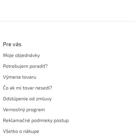
Z
á
p
ä
Pre vás
t
Moje objednávky
i
e
Potrebujem poradiť?
Výmena tovaru
Čo ak mi tovar nesedí?
Odstúpenie od zmluvy
Vernostný program
Reklamačné podmieky postup
Všetko o nákupe