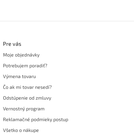
Z
á
p
ä
Pre vás
t
Moje objednávky
i
e
Potrebujem poradiť?
Výmena tovaru
Čo ak mi tovar nesedí?
Odstúpenie od zmluvy
Vernostný program
Reklamačné podmieky postup
Všetko o nákupe