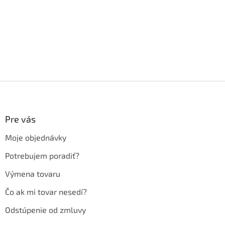
Z
á
p
ä
Pre vás
t
Moje objednávky
i
e
Potrebujem poradiť?
Výmena tovaru
Čo ak mi tovar nesedí?
Odstúpenie od zmluvy