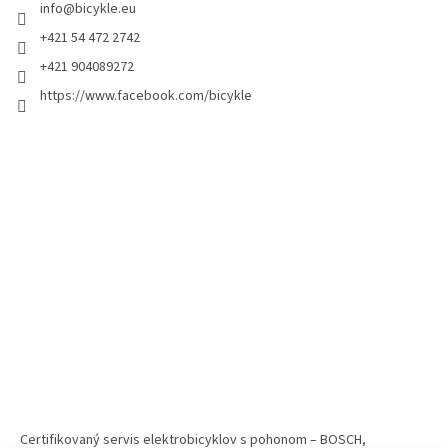
info
@
bicykle.eu
+421 54 472 2742
+421 904089272
https://www.facebook.com/bicykle
Certifikovaný servis elektrobicyklov s pohonom – BOSCH,