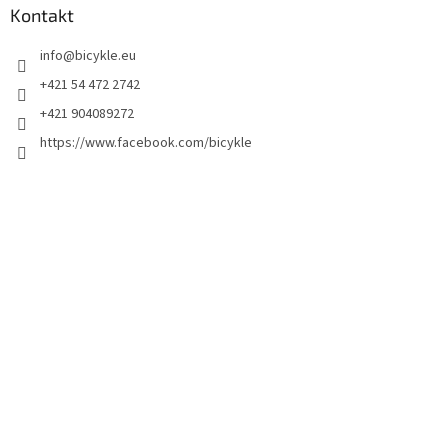
Kontakt
info
@
bicykle.eu
+421 54 472 2742
+421 904089272
https://www.facebook.com/bicykle