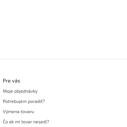
Z
á
p
ä
Pre vás
t
Moje objednávky
i
e
Potrebujem poradiť?
Výmena tovaru
Čo ak mi tovar nesedí?