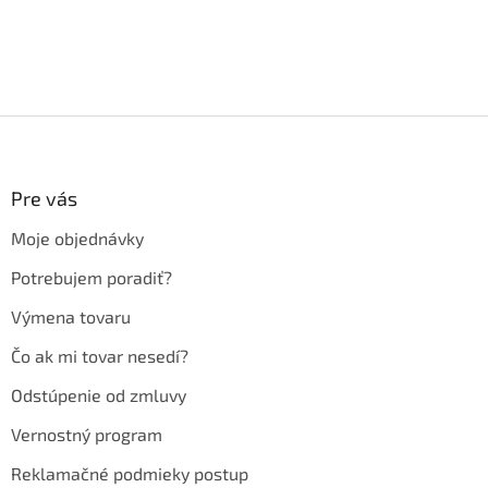
Z
á
p
ä
Pre vás
t
Moje objednávky
i
e
Potrebujem poradiť?
Výmena tovaru
Čo ak mi tovar nesedí?
Odstúpenie od zmluvy
Vernostný program
Reklamačné podmieky postup