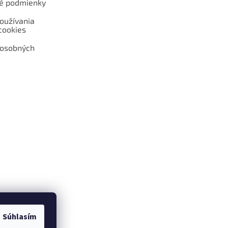
é podmienky
oužívania
cookies
 osobných
 web hokejshop.eu
Súhlasím