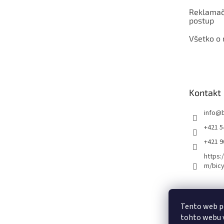
Reklamač
postup
Všetko o
Kontakt
info
@
+421 5
+421 
https:
m/bicy
Certifikovaný se
Tento web p
tohto webu v