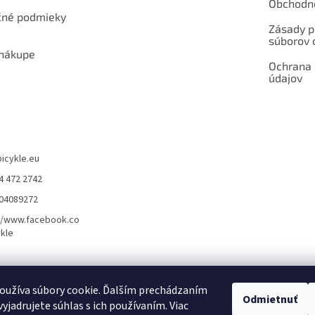
Obchodn
né podmieky
Zásady p
súborov 
 nákupe
Ochrana
údajov
bicykle.eu
4 472 2742
904089272
//www.facebook.co
kle
rvis elektrobicyklov s pohonom – BOSCH, SHIMANO, PANASONIC
Partnerský
oužíva súbory cookie. Ďalším prechádzaním
Odmietnuť
yjadrujete súhlas s ich používaním. Viac