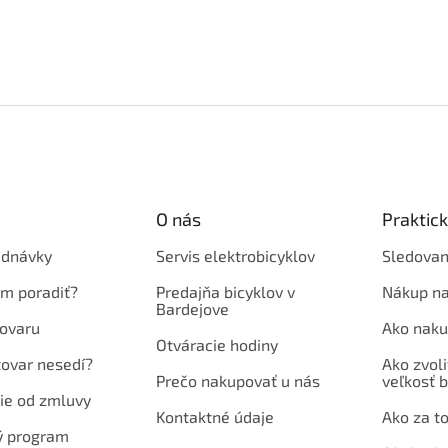
O nás
Praktic
ednávky
Servis elektrobicyklov
Sledovan
em poradiť?
Predajňa bicyklov v
Nákup na
Bardejove
ovaru
Ako naku
Otváracie hodiny
tovar nesedí?
Ako zvoli
Prečo nakupovať u nás
veľkosť b
ie od zmluvy
Kontaktné údaje
Ako za to
ý program