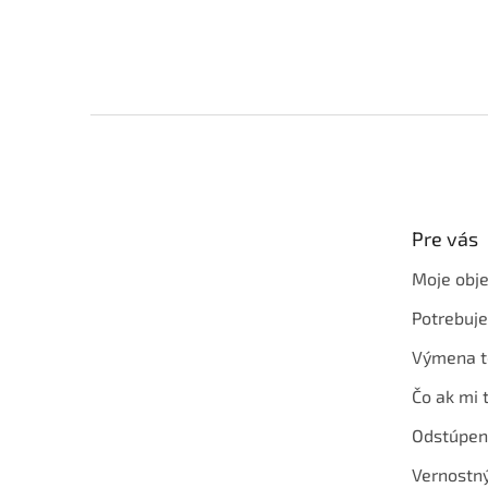
Z
á
p
ä
t
Pre vás
i
e
Moje obj
Potrebuj
Výmena t
Čo ak mi 
Odstúpen
Vernostn