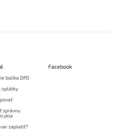
ké
Facebook
ie balíka DPD
 splátky
povať
ť správnu
icykla
var zaplatiť?