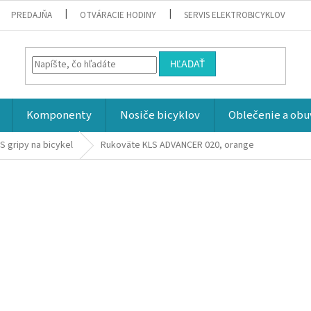
PREDAJŇA
OTVÁRACIE HODINY
SERVIS ELEKTROBICYKLOV
HĽADAŤ
Komponenty
Nosiče bicyklov
Oblečenie a obu
S gripy na bicykel
Rukoväte KLS ADVANCER 020, orange