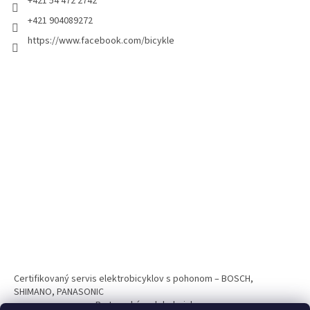
+421 54 472 2742
+421 904089272
https://www.facebook.com/bicykle
Certifikovaný servis elektrobicyklov s pohonom – BOSCH,
SHIMANO, PANASONIC
Partnerský web hokejshop.eu