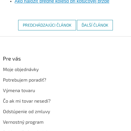
Ako naložiť predné koleso pri kotúčovej brzde
PREDCHÁDZAJÚCI ČLÁNOK
ĎALŠÍ ČLÁNOK
Z
á
p
ä
Pre vás
t
Moje objednávky
i
e
Potrebujem poradiť?
Výmena tovaru
Čo ak mi tovar nesedí?
Odstúpenie od zmluvy
Vernostný program