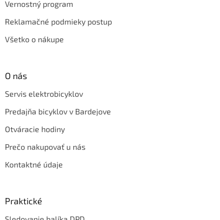
i
Vernostný program
s
Reklamačné podmieky postup
u
Všetko o nákupe
O nás
Servis elektrobicyklov
Predajňa bicyklov v Bardejove
Otváracie hodiny
Prečo nakupovať u nás
Kontaktné údaje
Praktické
Sledovanie balíka DPD