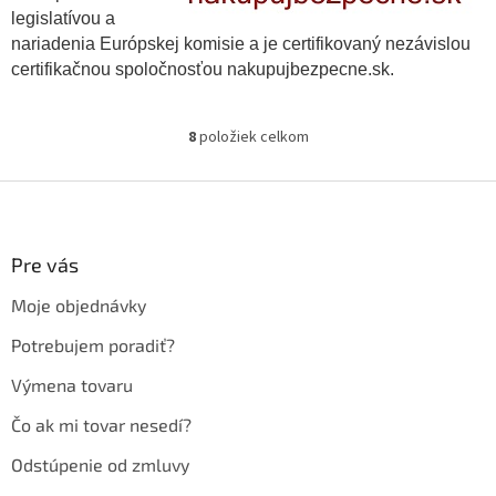
legislatívou a
nariadenia Európskej komisie a je certifikovaný nezávislou
certifikačnou spoločnosťou nakupujbezpecne.sk.
8
položiek celkom
O
v
l
Z
á
á
d
p
a
ä
Pre vás
c
t
i
Moje objednávky
i
e
p
e
Potrebujem poradiť?
r
v
Výmena tovaru
k
y
Čo ak mi tovar nesedí?
v
ý
Odstúpenie od zmluvy
p