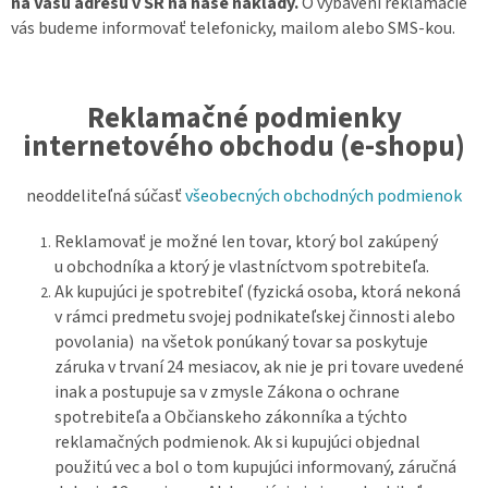
na Vašu adresu v SR na naše náklady.
O vybavení reklamácie
vás budeme informovať telefonicky, mailom alebo SMS-kou.
Reklamačné podmienky
internetového obchodu (e-shopu)
neoddeliteľná súčasť
všeobecných obchodných podmienok
Reklamovať je možné len tovar, ktorý bol zakúpený
u obchodníka a ktorý je vlastníctvom spotrebiteľa.
Ak kupujúci je spotrebiteľ (fyzická osoba, ktorá nekoná
v rámci predmetu svojej podnikateľskej činnosti alebo
povolania) na všetok ponúkaný tovar sa poskytuje
záruka v trvaní 24 mesiacov, ak nie je pri tovare uvedené
inak a postupuje sa v zmysle Zákona o ochrane
spotrebiteľa a Občianskeho zákonníka a týchto
reklamačných podmienok. Ak si kupujúci objednal
použitú vec a bol o tom kupujúci informovaný, záručná