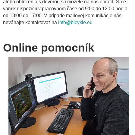
alebo oblečenia s dôverou sa môžete na nás obrátiť. Sme
v
vám k dispozícii v pracovnom čase od 9:00 do 12:00 hod a
od 13:00 do 17:00. V prípade mailovej komunikácie nás
neváhajte kontaktovať na
info@bicykle.eu
Online pomocník