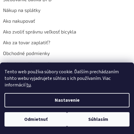
Nákup na splátky
Ako nakupovať
Ako zvoliť správnu veľkosť bicykla
Ako za tovar zaplatiť?
Obchodné podmienky
Zásady používania súborov cookies
Tento web používa súbory cookie. Ďalším prechádzaním
Ochrana osobných údajov
tohto webu vyjadrujete súhlas s ich používaním. Viac
informácií
tu
.
Facebook
Nastavenie
Odmietnuť
Súhlasím
Nakupuj teraz na splátky s 0% navýšním. Platí pri nákupe nad 100€.
Kontakt