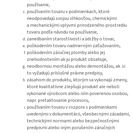
používanie,
používaním tovaru v podmienkach, ktoré
neodpovedajú svojou vlhkosťou, chemickými
a mechanickými vplyvmi prirodzeného prostrediu
tovaru podľa návodu na používanie,
zanedbaním starostlivosti a údržby o tovar,
poškodením tovaru nadmerným zaťažovaním,
poškodením záručnej plomby alebo jej
znehodnotením ak ju produkt obsahuje,
neodbornou montážou alebo demontážou, ak si
to vyžadujú príslušné právne predpisy,
zásahom do produktu, ktorým sa vykonajú zmeny,
ktoré kvalitatívne zlepšujú produkt ale neboli
vykonané výrobcom alebo ním poverenou osobou,
napr. pretaktovanie procesoru,
používaním tovaru v rozpore s podmienkami
uvedenými v dokumentácii, všeobecnými zásadami,
technickými normami alebo bezpečnostnými
predpismi alebo iným porušením záručných