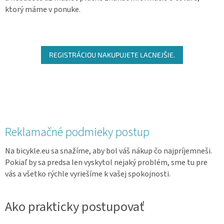
ktorý máme v ponuke.
REGISTRÁCIOU NAKUPUJETE LACNEJŠIE.
Reklamačné podmieky postup
Na bicykle.eu sa snažíme, aby bol váš nákup čo najpríjemneši.
Pokiaľ by sa predsa len vyskytol nejaký problém, sme tu pre
vás a všetko rýchle vyriešíme k vašej spokojnosti.
Ako prakticky postupovať