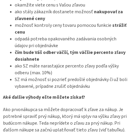
okamžite viete cenu s Vašou zľavou
ako stály zákazník dostanete možnosť
nakupovať za
zľavnené ceny
možnosť kontroly ceny tovaru pomocou funkcie
strážiť
cenu
odpadá potreba opakovaného zadávania osobných
údajov pri objednávke
čím bude Váš odber väčší, tým väčšie percento zľavy
dosiahnete
ako SZ máte narastajúce percento zľavy podľa výšky
odberu (max. 10%)
SZ má možnosť si pozrieť predošlé objednávky či už boli
vybavené, prípadne zrušiť objednávku
Aké ďalšie výhody ešte môžete získať?
Ako prvonákupca sa môžete dopracovať k zľave za nákup. Je
potrebné spraviť prvý nákup, ktorý má vplyv na výšku zľavy pri
budúcom nákupe. Teda neprídete o zľavu za prvý nákup. Pri
ďalšom nákupe sa začnú uplatňovať tieto zľavy (viď tabuľku).