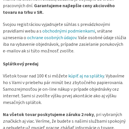
pracovných dní.
Garantujeme najlepšie ceny akciového
tovaru na trhu v SR.
Svojou registráciou vyjadrujete súhlas s prevádzkovými
pravidlami webu a s
obchodnými podmienkami
, vrátane
uznesenia o
ochrane osobných údajov
. Vaše osobné údaje slúžia
iba na vybavenie objednávok, prípadne zasielanie ponukových
e-mailov ak si túto možnosť zvolíte.
Splátkový predaj
Všetok tovar nad 100 € si môžete
kúpiť aj na splátky
. Vybavíme
ho s Vami v priebehu pár minút bez zbytočného papierovania.
Samozrejmosťou je on-line nákup v prípade objednávky cez
internet. Sami si zvolíte výšku prvej akontácie ako aj výšku
mesačných splátok.
Na všetok tovar poskytujeme záruku 2 roky
, pri vybraných
značkách aj viac. Veríme, že budete s našimi službami spokojný
a nebudete už musieť pracne zháňať informácie o tovare,