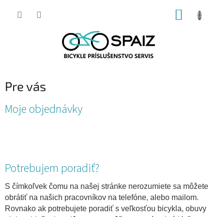
Prejsť
NÁKUP
na
obsah
KOŠÍK
Pre vás
V
Moje objednávky
ý
p
i
s
č
Potrebujem poradiť?
l
á
S čímkoľvek čomu na našej stránke nerozumiete sa môžete
n
obrátiť na našich pracovníkov na telefóne, alebo mailom.
k
Rovnako ak potrebujete poradiť s veľkosťou bicykla, obuvy
o