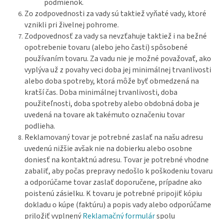
podmienok.
Zo zodpovednosti za vady sú taktiež vyňaté vady, ktoré
vznikli pri živelnej pohrome.
Zodpovednosť za vady sa nevzťahuje taktiež i na bežné
opotrebenie tovaru (alebo jeho časti) spôsobené
používaním tovaru. Za vadu nie je možné považovať, ako
vyplýva už z povahy veci doba jej minimálnej trvanlivosti
alebo doba spotreby, ktorá môže byť obmedzená na
kratší čas. Doba minimálnej trvanlivosti, doba
použiteľnosti, doba spotreby alebo obdobná doba je
uvedená na tovare ak takémuto označeniu tovar
podlieha.
Reklamovaný tovar je potrebné zaslať na našu adresu
uvedenú nižšie avšak nie na dobierku alebo osobne
doniesť na kontaktnú adresu. Tovar je potrebné vhodne
zabaliť, aby počas prepravy nedošlo k poškodeniu tovaru
a odporúčame tovar zaslať doporučene, prípadne ako
poistenú zásielku. K tovaru je potrebné pripojiť kópiu
dokladu o kúpe (faktúru) a popis vady alebo odporúčame
priložiť vyplnený
Reklamačný formulár
spolu