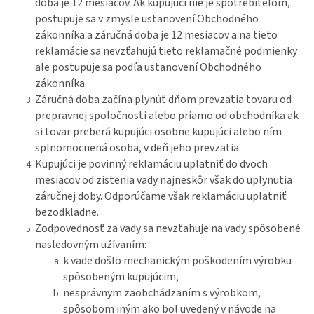
doba je 12 mesiacov. Ak kupujúci nie je spotrebiteľom,
postupuje sa v zmysle ustanovení Obchodného
zákonníka a záručná doba je 12 mesiacov a na tieto
reklamácie sa nevzťahujú tieto reklamačné podmienky
ale postupuje sa podľa ustanovení Obchodného
zákonníka.
Záručná doba začína plynúť dňom prevzatia tovaru od
prepravnej spoločnosti alebo priamo od obchodníka ak
si tovar preberá kupujúci osobne kupujúci alebo ním
splnomocnená osoba, v deň jeho prevzatia.
Kupujúci je povinný reklamáciu uplatniť do dvoch
mesiacov od zistenia vady najneskôr však do uplynutia
záručnej doby. Odporúčame však reklamáciu uplatniť
bezodkladne.
Zodpovednosť za vady sa nevzťahuje na vady spôsobené
nasledovným užívaním:
k vade došlo mechanickým poškodením výrobku
spôsobeným kupujúcim,
nesprávnym zaobchádzaním s výrobkom,
spôsobom iným ako bol uvedený v návode na