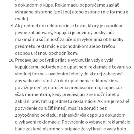
s dokladom o kúpe. Reklamáciu odporúčame zaslať
výhradne písomne (poštou) alebo osobne (nie formou e-
mailu).
Ak predmetom reklamácie je tovar, ktorý je napríklad
pevne zabudovaný, kupujúci je povinný poskytnúť
maximálnu súčinnosť za účelom vykonania obhliadky
predmetu reklamácie obchodníkom alebo treťou
osobou určenou obchodníkom.
Predávajúci potvrdí prijatie vytknutia vady a vydá
kupujúcemu potvrdenie o uplatnení reklamácie tovaru vo
vhodnej forme s uvedením lehoty do ktorej zabezpečí
aby vadu odstránil. Za deň uplatnenia reklamácie sa
považuje deň jej doručenia predávajúcemu, najneskôr
však momentom, kedy predávajúci znemožní alebo
zabráni prevzatiu predmetu reklamácie. Ak nie je možné
potvrdenie doručiť ihneď, musí sa doručiť bez
zbytočného odkladu, najneskôr však spolu s dokladom
o vybavení reklamácie. Potvrdenie o vybavení reklamácie
bude zaslané písomne v prípade že vytknutie vady bolo