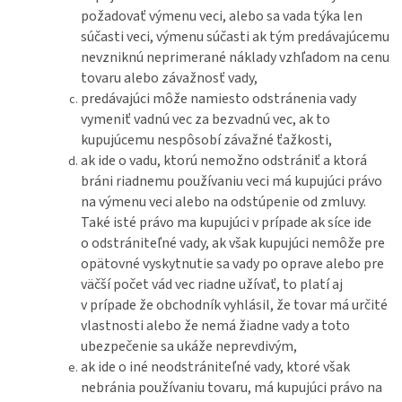
požadovať výmenu veci, alebo sa vada týka len
súčasti veci, výmenu súčasti ak tým predávajúcemu
nevzniknú neprimerané náklady vzhľadom na cenu
tovaru alebo závažnosť vady,
predávajúci môže namiesto odstránenia vady
vymeniť vadnú vec za bezvadnú vec, ak to
kupujúcemu nespôsobí závažné ťažkosti,
ak ide o vadu, ktorú nemožno odstrániť a ktorá
bráni riadnemu používaniu veci má kupujúci právo
na výmenu veci alebo na odstúpenie od zmluvy.
Také isté právo ma kupujúci v prípade ak síce ide
o odstrániteľné vady, ak však kupujúci nemôže pre
opätovné vyskytnutie sa vady po oprave alebo pre
väčší počet vád vec riadne užívať, to platí aj
v prípade že obchodník vyhlásil, že tovar má určité
vlastnosti alebo že nemá žiadne vady a toto
ubezpečenie sa ukáže neprevdivým,
ak ide o iné neodstrániteľné vady, ktoré však
nebránia používaniu tovaru, má kupujúci právo na