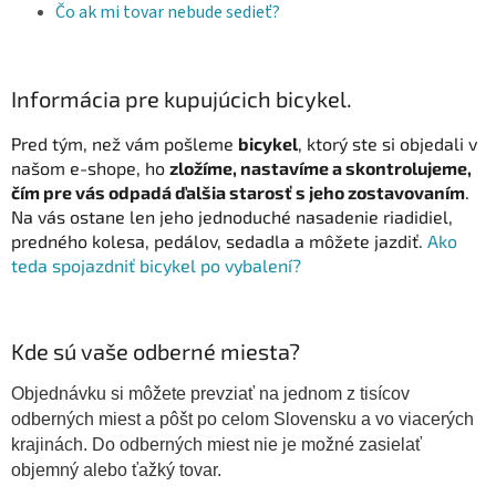
Čo ak mi tovar nebude sedieť?
Informácia pre kupujúcich bicykel.
Pred tým, než vám pošleme
bicykel
, ktorý ste si objedali v
našom e-shope, ho
zložíme, nastavíme a skontrolujeme,
čím pre vás odpadá ďalšia starosť s jeho zostavovaním
.
Na vás ostane len jeho jednoduché nasadenie riadidiel,
predného kolesa, pedálov, sedadla a môžete jazdiť.
Ako
teda spojazdniť bicykel po vybalení?
Kde sú vaše odberné miesta?
Objednávku si môžete prevziať na jednom z tisícov
odberných miest a pôšt po celom Slovensku a vo viacerých
krajinách. Do odberných miest nie je možné zasielať
objemný alebo ťažký tovar.