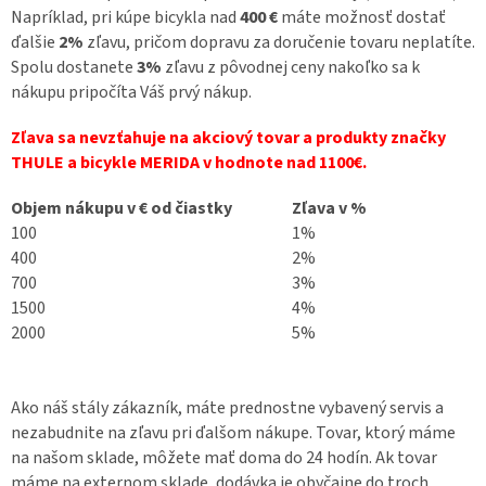
Napríklad, pri kúpe bicykla nad
400
€
máte možnosť dostať
ďalšie
2%
zľavu, pričom dopravu za doručenie tovaru neplatíte.
Spolu dostanete
3%
zľavu z pôvodnej ceny nakoľko sa k
nákupu pripočíta Váš prvý nákup.
Zľava sa nevzťahuje na akciový tovar a produkty značky
THULE a bicykle MERIDA v hodnote nad 1100€.
Objem nákupu v € od čiastky
Zľava v %
100
1%
400
2%
700
3%
1500
4%
2000
5%
Ako náš stály zákazník, máte prednostne vybavený servis a
nezabudnite na zľavu pri ďalšom nákupe. Tovar, ktorý máme
na našom sklade, môžete mať doma do 24 hodín. Ak tovar
máme na externom sklade, dodávka je obyčajne do troch