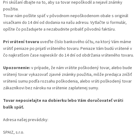
Pri skúšaní dbajte na to, aby sa tovar nepoškodil a nejavil známky
použitia.
Tovar nám pošlite späť v pôvodnom nepoškodenom obale s originál
visačkami do 14 dní od dodania na našu adresu. Vytlačte si formulár,
opíšte čo požadujete a nezabudnite pribaliť pôvodnú faktúru.
Pri vrátení tovaru
uveďte číslo bankového účtu, na ktorý Vám máme
vrátiť peniaze po prijatí vráteného tovaru. Peniaze Vám budú vrátené v
čo najkratšom čase najneskôr do 14 dní od obdržania vráteného tovaru.
Upozornenie:
v prípade, že nám vrátite poškodený tovar, alebo bude
vrátený tovar vykazovať zjavné známky použitia, môže predajca znížiť
vrátenú sumu podľa rozsahu poškodenia, alebo vráti poškodený tovar
zákazníkovi bez nároku na vrátenie zaplatenej sumy.
Tovar neposielajte na dobierku lebo Vám doručovateľ vráti
balík späť.
Adresa našej prevádzky:
SPAIZ, s.r.o.