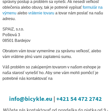
správny postup a problém sa vyrieši. Ak nesedí veľkosť
oblečenia alebo obuvy, tak je potrené vypísať
formulár na
výmenu
alebo
vrátenie tovaru
a tovar nám poslať na našu
adresu.
SPAIZ, s.r.o.
Poštová 3
08501 Bardejov
Obratom vám tovar vymeníme za správnu veľkosť, alebo
vám vrátime plnú vami zaplatenú sumu.
Váš problém so zakúpeným tovarom v našom eshope je
naša starosť vyriešiť ho. Aby sme vám mohli pomôcť je
potrebné nás kontaktovať na
info@bicykle.eu
|
+421 54 472 2742
Môžete nás kontaktovať od pondelka do piatka od 9 -