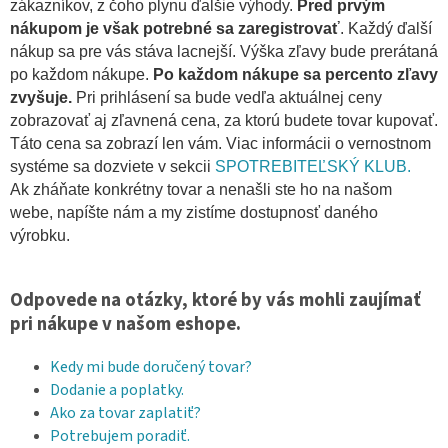
zákazníkov, z čoho plynu ďalšie výhody.
Pred prvým
nákupom je však potrebné sa zaregistrovať
. Každý ďalší
nákup sa pre vás stáva lacnejší. Výška zľavy bude prerátaná
po každom nákupe.
Po každom nákupe sa percento zľavy
zvyšuje.
Pri prihlásení sa bude vedľa aktuálnej ceny
zobrazovať aj zľavnená cena, za ktorú budete tovar kupovať.
Táto cena sa zobrazí len vám. Viac informácii o vernostnom
systéme sa dozviete v sekcii
SPOTREBITEĽSKÝ KLUB.
Ak zháňate konkrétny tovar a nenašli ste ho na našom
webe, napíšte nám a my zistíme dostupnosť daného
výrobku.
Odpovede na otázky, ktoré by vás mohli zaujímať
pri nákupe v našom eshope.
Kedy mi bude doručený tovar?
Dodanie a poplatky.
Ako za tovar zaplatiť?
Potrebujem poradiť.