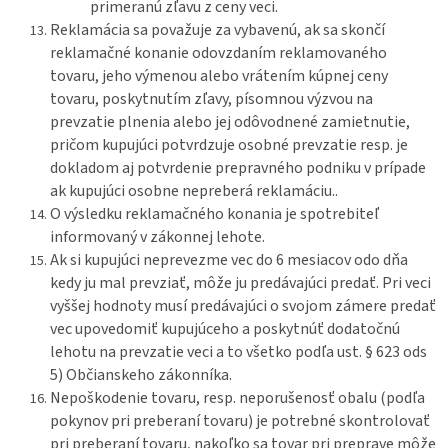
primeranú zľavu z ceny veci.
Reklamácia sa považuje za vybavenú, ak sa skončí
reklamačné konanie odovzdaním reklamovaného
tovaru, jeho výmenou alebo vrátením kúpnej ceny
tovaru, poskytnutím zľavy, písomnou výzvou na
prevzatie plnenia alebo jej odôvodnené zamietnutie,
pričom kupujúci potvrdzuje osobné prevzatie resp. je
dokladom aj potvrdenie prepravného podniku v prípade
ak kupujúci osobne nepreberá reklamáciu..
O výsledku reklamačného konania je spotrebiteľ
informovaný v zákonnej lehote.
Ak si kupujúci neprevezme vec do 6 mesiacov odo dňa
kedy ju mal prevziať, môže ju predávajúci predať. Pri veci
vyššej hodnoty musí predávajúci o svojom zámere predať
vec upovedomiť kupujúceho a poskytnúť dodatočnú
lehotu na prevzatie veci a to všetko podľa ust. § 623 ods
5) Občianskeho zákonníka.
Nepoškodenie tovaru, resp. neporušenosť obalu (podľa
pokynov pri preberaní tovaru) je potrebné skontrolovať
pri preberaní tovaru, nakoľko sa tovar pri preprave môže