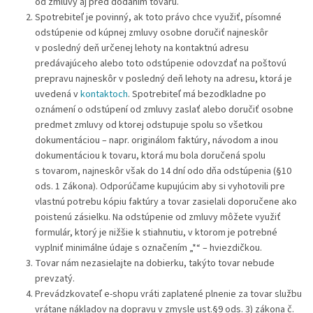
od zmluvy aj pred dodaním tovaru.
Spotrebiteľ je povinný, ak toto právo chce využiť, písomné
odstúpenie od kúpnej zmluvy osobne doručiť najneskôr
v posledný deň určenej lehoty na kontaktnú adresu
predávajúceho alebo toto odstúpenie odovzdať na poštovú
prepravu najneskôr v posledný deň lehoty na adresu, ktorá je
uvedená v
kontaktoch
. Spotrebiteľ má bezodkladne po
oznámení o odstúpení od zmluvy zaslať alebo doručiť osobne
predmet zmluvy od ktorej odstupuje spolu so všetkou
dokumentáciou – napr. originálom faktúry, návodom a inou
dokumentáciou k tovaru, ktorá mu bola doručená spolu
s tovarom, najneskôr však do 14 dní odo dňa odstúpenia (§10
ods. 1 Zákona). Odporúčame kupujúcim aby si vyhotovili pre
vlastnú potrebu kópiu faktúry a tovar zasielali doporučene ako
poistenú zásielku. Na odstúpenie od zmluvy môžete využiť
formulár, ktorý je nižšie k stiahnutiu, v ktorom je potrebné
vyplniť minimálne údaje s označením „*“ – hviezdičkou.
Tovar nám nezasielajte na dobierku, takýto tovar nebude
prevzatý.
Prevádzkovateľ e-shopu vráti zaplatené plnenie za tovar službu
vrátane nákladov na dopravu v zmysle ust.§9 ods. 3) zákona č.