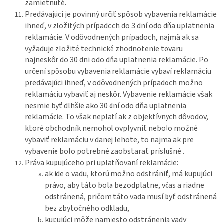
zamietnuté.
Predávajúci je povinný určiť spôsob vybavenia reklamácie
ihneď, v zložitých prípadoch do 3 dní odo dňa uplatnenia
reklamácie. V odôvodnených prípadoch, najmä ak sa
vyžaduje zložité technické zhodnotenie tovaru
najneskôr do 30 dni odo dňa uplatnenia reklamácie. Po
určení spôsobu vybavenia reklamácie vybaví reklamáciu
predávajúci ihneď, v odôvodnených prípadoch možno
reklamáciu vybaviť aj neskôr. Vybavenie reklamácie však
nesmie byť dlhšie ako 30 dní odo dňa uplatnenia
reklamácie. To však neplatí ak z objektívnych dôvodov,
ktoré obchodník nemohol ovplyvniť nebolo možné
vybaviť reklamáciu v danej lehote, to najmä ak pre
vybavenie bolo potrebné zaobstarať príslušné .
Práva kupujúceho pri uplatňovaní reklamácie:
ak ide o vadu, ktorú možno odstrániť, má kupujúci
právo, aby táto bola bezodplatne, včas a riadne
odstránená, pričom táto vada musí byť odstránená
bez zbytočného odkladu,
kupujúci môže namiesto odstránenia vady