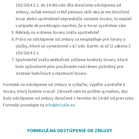
102/2014 Z.z. do 14 dní odo dňa doručenia odstúpenia od
zmluvy, avšak nemusí vrátiť peniaze skôr ako je mu doručený
tovar alebo spotrebiteľ nepreukáže zaslanie tovaru, to neplatí
v prípade ak predávajúci navrhol, že si tovar vyzdvihne sám.
Náklady na vrátenie tovaru znáša spotrebiteľ.
Právo na odstúpenie od zmluvy sa neuplatňuje pre tovary a
služby, ktoré sú vymedzené v §7 ods. 6 prím. a) až 1) zákona č.
102/2014 Z.z.
Spotrebiteľ znáša akékoľvek zníženie hodnoty tovaru, ktoré
bolo spôsobené jeho používaním nad rámec potrebný pre
zistenie funkčnosti a vlastností tovaru.
Formulár na odstúpenie od zmluvy si vytlačte, vyplňte a pribaľte k
tovaru, ktorý budete vracať. Zároveň nám ho pošlite aj mailom, aby
bolo odstúpenie od zmluvy doručené v termíne do 14 dní od prevzatia.
Formulár posielajte na
info@bicykle.eu
FORMULÁ NA ODSTÚPENIE OD ZMLUVY