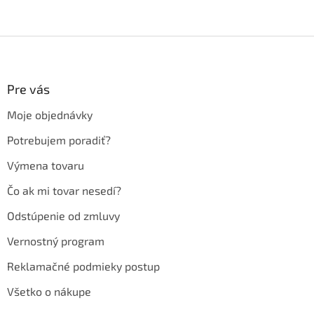
Z
á
p
ä
Pre vás
t
Moje objednávky
i
e
Potrebujem poradiť?
Výmena tovaru
Čo ak mi tovar nesedí?
Odstúpenie od zmluvy
Vernostný program
Reklamačné podmieky postup
Všetko o nákupe