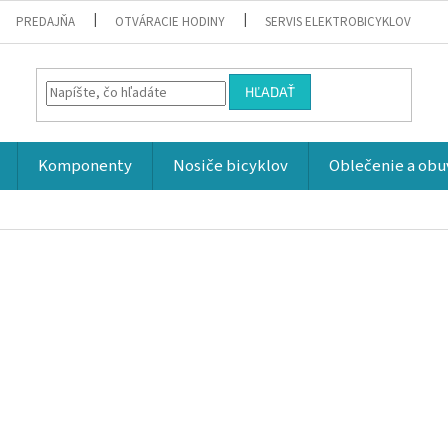
PREDAJŇA
OTVÁRACIE HODINY
SERVIS ELEKTROBICYKLOV
HĽADAŤ
Komponenty
Nosiče bicyklov
Oblečenie a obu