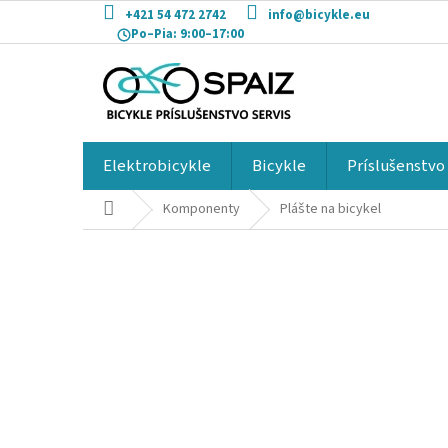
Prejsť
+421 54 472 2742
info@bicykle.eu
na
Po–Pia:
9:00–17:00
obsah
Elektrobicykle
Bicykle
Príslušenstvo
Domov
Komponenty
Plášte na bicykel