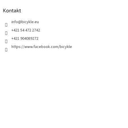
Kontakt
info
@
bicykle.eu
+421 54 472 2742
+421 904089272
https://www.facebook.com/bicykle