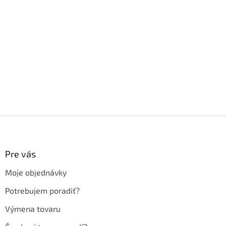
Z
á
p
ä
Pre vás
t
Moje objednávky
i
e
Potrebujem poradiť?
Výmena tovaru