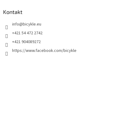
Kontakt
info
@
bicykle.eu
+421 54 472 2742
+421 904089272
https://www.facebook.com/bicykle