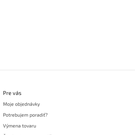
Z
á
p
ä
Pre vás
t
Moje objednávky
i
e
Potrebujem poradiť?
Výmena tovaru