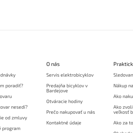
O nás
Praktic
ednávky
Servis elektrobicyklov
Sledovan
em poradiť?
Predajňa bicyklov v
Nákup na
Bardejove
ovaru
Ako naku
Otváracie hodiny
tovar nesedí?
Ako zvoli
Prečo nakupovať u nás
veľkosť b
ie od zmluvy
Kontaktné údaje
Ako za to
ý program