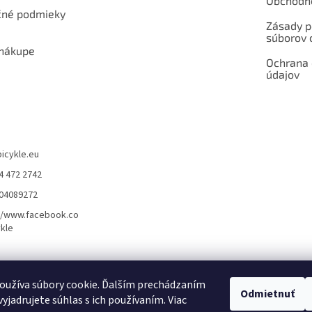
Obchodn
né podmieky
Zásady p
súborov 
 nákupe
Ochrana
údajov
bicykle.eu
4 472 2742
904089272
//www.facebook.co
kle
rvis elektrobicyklov s pohonom – BOSCH, SHIMANO, PANASONIC
Partnerský
oužíva súbory cookie. Ďalším prechádzaním
Odmietnuť
yjadrujete súhlas s ich používaním. Viac