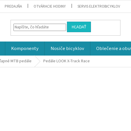
PREDAJŇA
OTVÁRACIE HODINY
SERVIS ELEKTROBICYKLOV
HĽADAŤ
Komponenty
Nosiče bicyklov
Oblečenie a obu
ľapné MTB pedále
Pedále LOOK X-Track Race