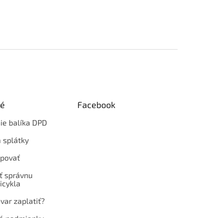
ké
Facebook
ie balíka DPD
 splátky
povať
ť správnu
icykla
var zaplatiť?