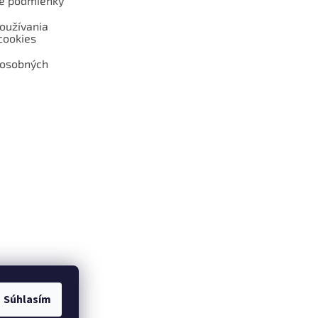
é podmienky
oužívania
cookies
 osobných
 web hokejshop.eu
Súhlasím