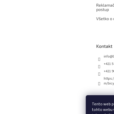
Reklamač
postup
Všetko o
Kontakt
info
@
+421 5
+421 
https:
m/bicy
Certifikovaný se
Tento web p
tohto webu v