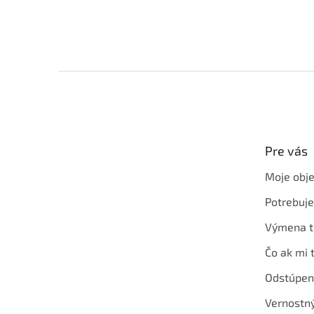
Z
á
p
ä
t
Pre vás
i
e
Moje obj
Potrebuj
Výmena t
Čo ak mi 
Odstúpen
Vernostn