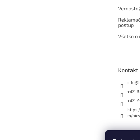
Vernostn
Reklamač
postup
Všetko o
Kontakt
info
@
+421 5
+421 
https:
m/bicy
Certifikovaný se