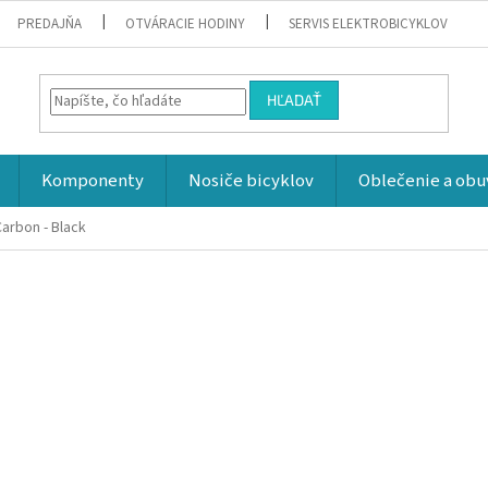
PREDAJŇA
OTVÁRACIE HODINY
SERVIS ELEKTROBICYKLOV
HĽADAŤ
Komponenty
Nosiče bicyklov
Oblečenie a obu
arbon - Black