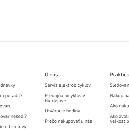
O nás
Praktic
ednávky
Servis elektrobicyklov
Sledovan
em poradiť?
Predajňa bicyklov v
Nákup na
Bardejove
ovaru
Ako naku
Otváracie hodiny
tovar nesedí?
Ako zvoli
Prečo nakupovať u nás
veľkosť b
ie od zmluvy