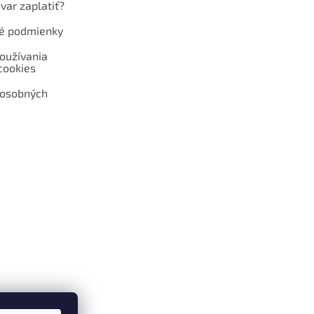
var zaplatiť?
é podmienky
oužívania
cookies
 osobných
 web hokejshop.eu