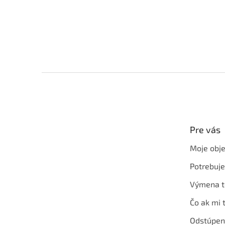
Z
á
p
ä
t
Pre vás
i
e
Moje obj
Potrebuj
Výmena t
Čo ak mi 
Odstúpen