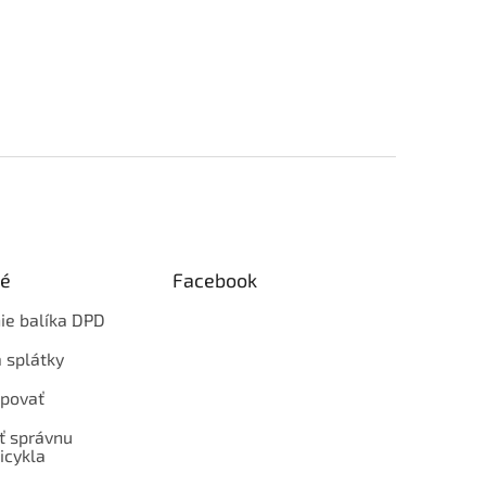
ké
Facebook
ie balíka DPD
 splátky
povať
ť správnu
icykla