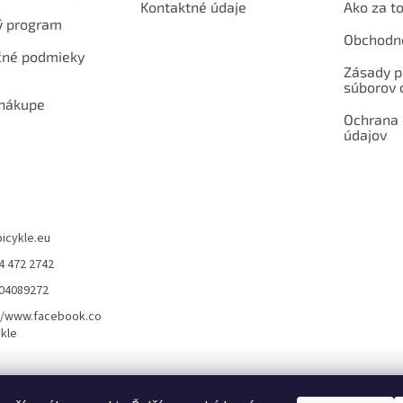
Kontaktné údaje
Ako za to
ý program
Obchodn
né podmieky
Zásady p
súborov 
 nákupe
Ochrana
údajov
bicykle.eu
4 472 2742
904089272
//www.facebook.co
kle
rvis elektrobicyklov s pohonom – BOSCH, SHIMANO, PANASONIC
Partnerský