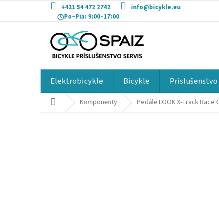
Prejsť
+421 54 472 2742
info@bicykle.eu
na
Po–Pia:
9:00–17:00
obsah
Elektrobicykle
Bicykle
Príslušenstvo
Domov
Komponenty
Pedále LOOK X-Track Race C