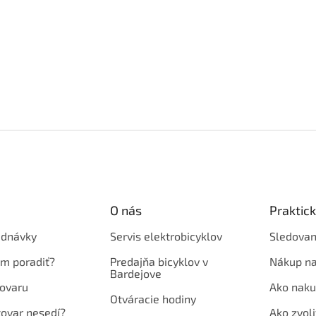
O nás
Praktic
ednávky
Servis elektrobicyklov
Sledovan
em poradiť?
Predajňa bicyklov v
Nákup na
Bardejove
ovaru
Ako naku
Otváracie hodiny
tovar nesedí?
Ako zvoli