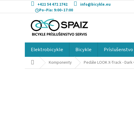
Prejsť
+421 54 472 2742
info@bicykle.eu
na
Po–Pia:
9:00–17:00
obsah
Elektrobicykle
Bicykle
Príslušenstvo
Domov
Komponenty
Pedále LOOK X-Track - Dark