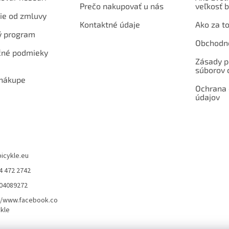
Prečo nakupovať u nás
veľkosť b
ie od zmluvy
Kontaktné údaje
Ako za to
ý program
Obchodn
né podmieky
Zásady p
súborov 
 nákupe
Ochrana
údajov
bicykle.eu
4 472 2742
904089272
//www.facebook.co
kle