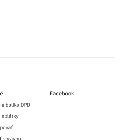
ké
Facebook
ie balíka DPD
 splátky
povať
ť správnu