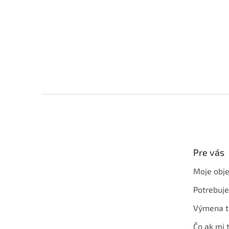
Z
á
p
ä
t
Pre vás
i
e
Moje obj
Potrebuj
Výmena t
Čo ak mi 