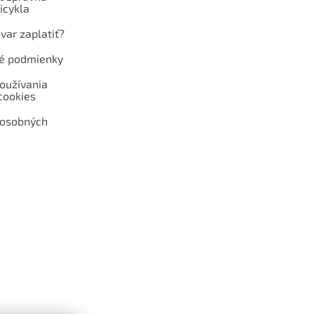
icykla
var zaplatiť?
é podmienky
oužívania
cookies
 osobných