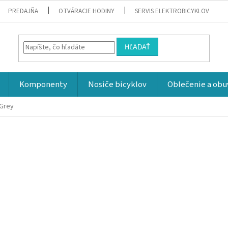
PREDAJŇA
OTVÁRACIE HODINY
SERVIS ELEKTROBICYKLOV
HĽADAŤ
Komponenty
Nosiče bicyklov
Oblečenie a obu
 Grey