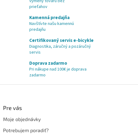
Výmeny tovaru bez
prieťahov
Kamenná predajňa
Navštívte našu kamennú
predajňu
Certifikovaný servis e-bicykle
Diagnostika, záručný a pozáručný
servis
Doprava zadarmo
Pri nákupe nad 100€ je doprava
zadarmo
Z
á
p
ä
Pre vás
t
Moje objednávky
i
e
Potrebujem poradiť?