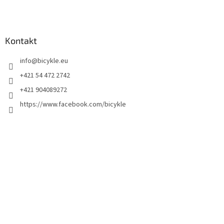
Kontakt
info
@
bicykle.eu
+421 54 472 2742
+421 904089272
https://www.facebook.com/bicykle