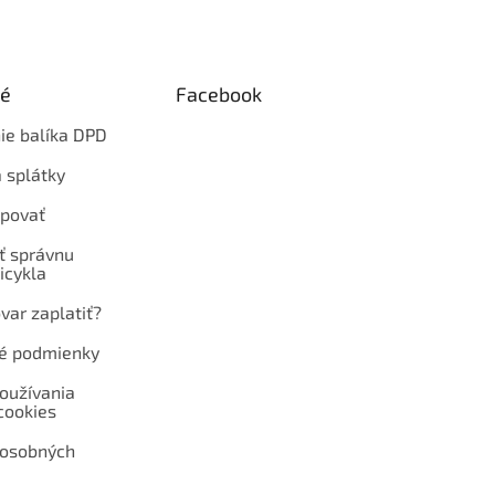
ké
Facebook
ie balíka DPD
 splátky
povať
ť správnu
icykla
var zaplatiť?
é podmienky
oužívania
cookies
 osobných