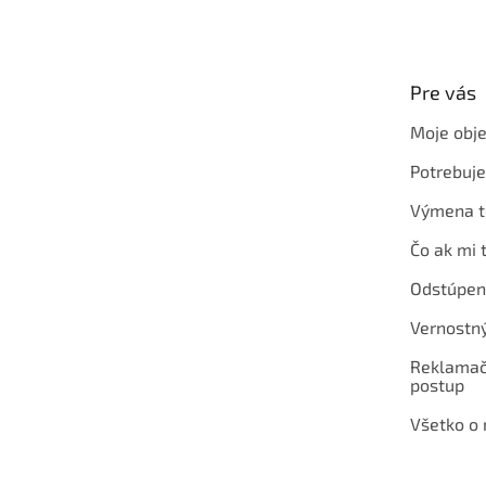
á
p
ä
t
Pre vás
i
e
Moje obj
Potrebuj
Výmena t
Čo ak mi 
Odstúpen
Vernostn
Reklamač
postup
Všetko o