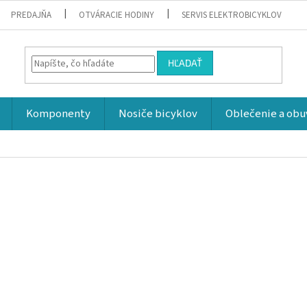
PREDAJŇA
OTVÁRACIE HODINY
SERVIS ELEKTROBICYKLOV
HĽADAŤ
Komponenty
Nosiče bicyklov
Oblečenie a obu