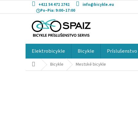
Prejsť
+421 54 472 2742
info@bicykle.eu
na
Po–Pia:
9:00–17:00
obsah
Elektrobicykle
Bicykle
Príslušenstvo
Domov
Bicykle
Mestské bicykle