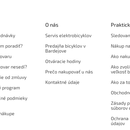
O nás
Praktic
ednávky
Servis elektrobicyklov
Sledovan
em poradiť?
Predajňa bicyklov v
Nákup na
Bardejove
ovaru
Ako naku
Otváracie hodiny
tovar nesedí?
Ako zvoli
Prečo nakupovať u nás
veľkosť b
ie od zmluvy
Kontaktné údaje
Ako za to
ý program
Obchodn
né podmieky
Zásady p
súborov 
 nákupe
Ochrana
údajov