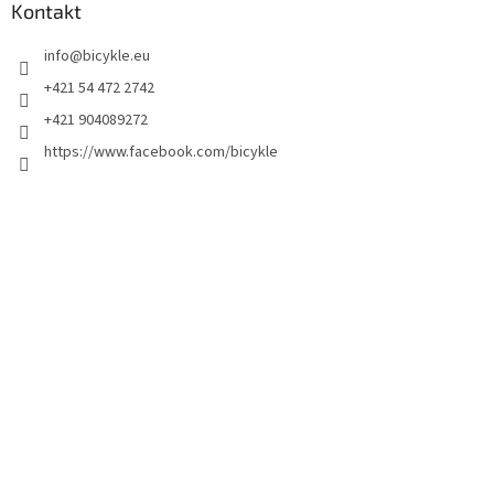
Kontakt
info
@
bicykle.eu
+421 54 472 2742
+421 904089272
https://www.facebook.com/bicykle