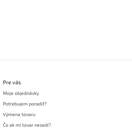
Z
á
p
ä
Pre vás
t
Moje objednávky
i
e
Potrebujem poradiť?
Výmena tovaru
Čo ak mi tovar nesedí?