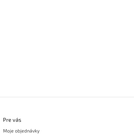
Z
á
p
ä
Pre vás
t
Moje objednávky
i