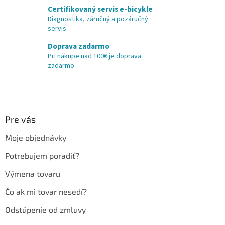
Certifikovaný servis e-bicykle
Diagnostika, záručný a pozáručný
servis
Doprava zadarmo
Pri nákupe nad 100€ je doprava
zadarmo
Z
á
p
ä
Pre vás
t
Moje objednávky
i
e
Potrebujem poradiť?
Výmena tovaru
Čo ak mi tovar nesedí?
Odstúpenie od zmluvy