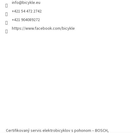
info
@
bicykle.eu
+421 54 472 2742
+421 904089272
https://www.facebook.com/bicykle
Certifikovaný servis elektrobicyklov s pohonom – BOSCH,