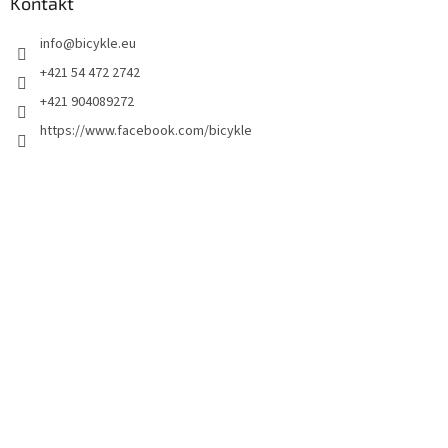
Kontakt
info
@
bicykle.eu
+421 54 472 2742
+421 904089272
https://www.facebook.com/bicykle