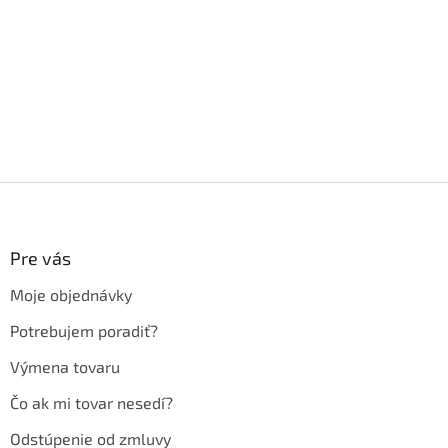
Z
á
p
ä
Pre vás
t
Moje objednávky
i
e
Potrebujem poradiť?
Výmena tovaru
Čo ak mi tovar nesedí?
Odstúpenie od zmluvy