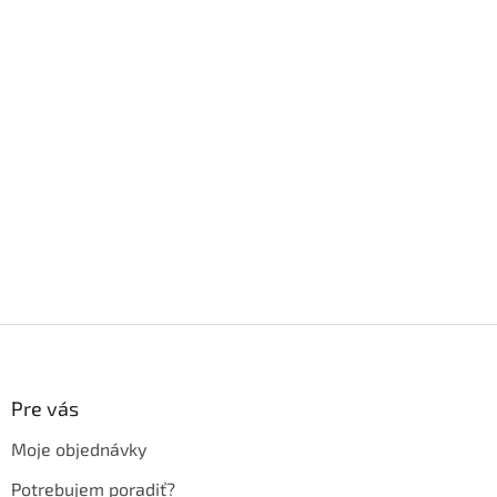
Z
á
p
ä
Pre vás
t
Moje objednávky
i
e
Potrebujem poradiť?