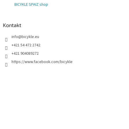
BICYKLE SPAIZ shop
Kontakt
info
@
bicykle.eu
+421 54 472 2742
+421 904089272
https://www.facebook.com/bicykle