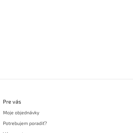
Z
á
p
ä
Pre vás
t
Moje objednávky
i
e
Potrebujem poradiť?