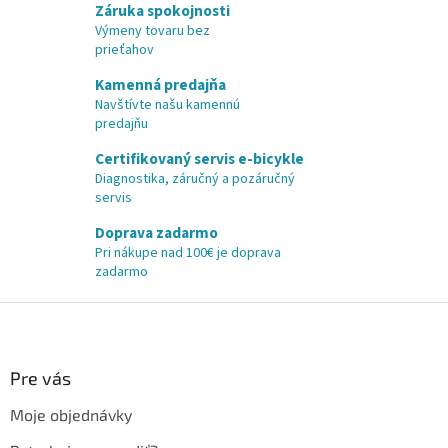
Záruka spokojnosti
Výmeny tovaru bez
prieťahov
Kamenná predajňa
Navštívte našu kamennú
predajňu
Certifikovaný servis e-bicykle
Diagnostika, záručný a pozáručný
servis
Doprava zadarmo
Pri nákupe nad 100€ je doprava
zadarmo
Z
á
p
ä
Pre vás
t
Moje objednávky
i
e