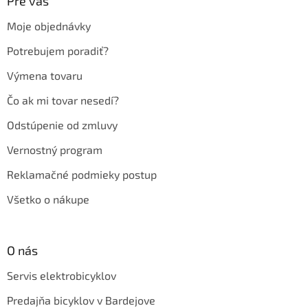
ä
Pre vás
t
Moje objednávky
i
e
Potrebujem poradiť?
Výmena tovaru
Čo ak mi tovar nesedí?
Odstúpenie od zmluvy
Vernostný program
Reklamačné podmieky postup
Všetko o nákupe
O nás
Servis elektrobicyklov
Predajňa bicyklov v Bardejove