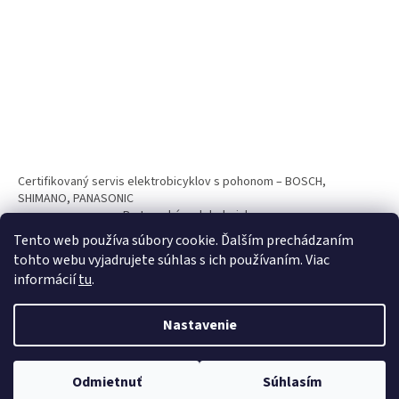
Certifikovaný servis elektrobicyklov s pohonom – BOSCH,
SHIMANO, PANASONIC
Partnerský web hokejshop.eu
Tento web používa súbory cookie. Ďalším prechádzaním
tohto webu vyjadrujete súhlas s ich používaním. Viac
informácií
tu
.
Nastavenie
Vytvoril Shoptet
Odmietnuť
Súhlasím
Copyright 2026
BICYKLE SPAIZ shop
. Všetky práva vyhradené.
Nakupuj teraz na splátky s 0% navýšním. Platí pri nákupe nad 100€.