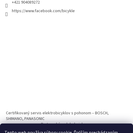
+421 904089272
https://www.facebook.com/bicykle
Certifikovaný servis elektrobicyklov s pohonom – BOSCH,
SHIMANO, PANASONIC
Partnerský web hokejshop.eu
Tento web používa súbory cookie. Ďalším prechádzaním