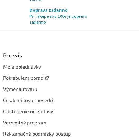
Doprava zadarmo
Pri nákupe nad 100€ je doprava
zadarmo
Z
á
p
ä
Pre vás
t
Moje objednávky
i
e
Potrebujem poradiť?
Výmena tovaru
Čo ak mi tovar nesedí?
Odstúpenie od zmluvy
Vernostný program
Reklamačné podmieky postup