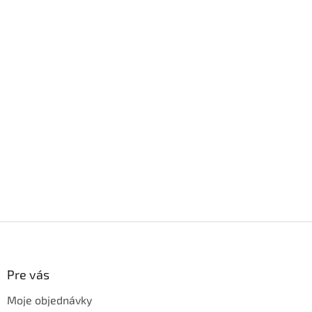
Z
á
p
ä
Pre vás
t
Moje objednávky
i