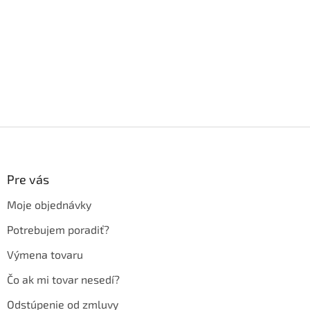
Z
á
p
ä
Pre vás
t
Moje objednávky
i
e
Potrebujem poradiť?
Výmena tovaru
Čo ak mi tovar nesedí?
Odstúpenie od zmluvy