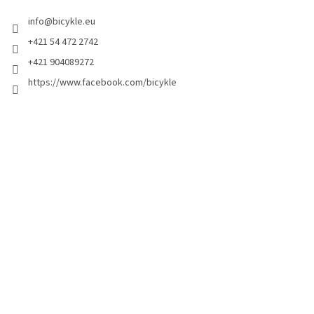
info
@
bicykle.eu
+421 54 472 2742
+421 904089272
https://www.facebook.com/bicykle