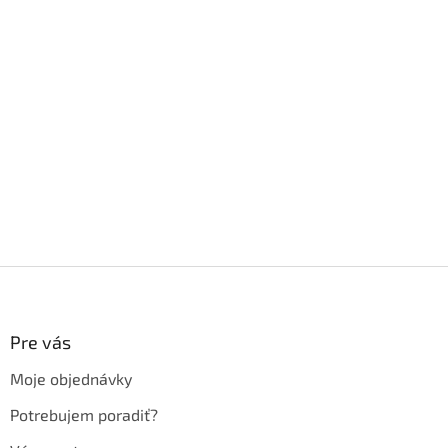
Z
á
p
ä
Pre vás
t
Moje objednávky
i
e
Potrebujem poradiť?