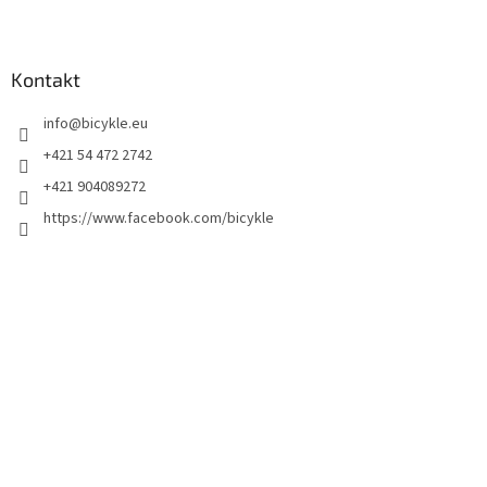
Kontakt
info
@
bicykle.eu
+421 54 472 2742
+421 904089272
https://www.facebook.com/bicykle