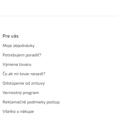
Z
á
p
ä
Pre vás
t
Moje objednávky
i
e
Potrebujem poradiť?
Výmena tovaru
Čo ak mi tovar nesedí?
Odstúpenie od zmluvy
Vernostný program
Reklamačné podmieky postup
Všetko o nákupe