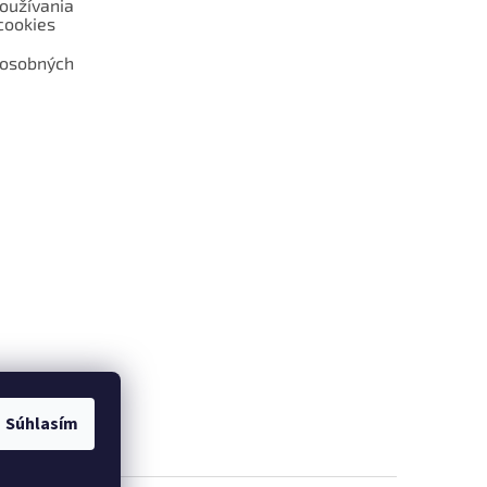
oužívania
cookies
 osobných
 web hokejshop.eu
Súhlasím