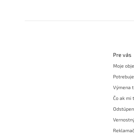
Z
á
p
ä
t
Pre vás
i
e
Moje obj
Potrebuj
Výmena t
Čo ak mi 
Odstúpen
Vernostn
Reklamač