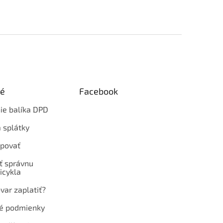
ké
Facebook
ie balíka DPD
 splátky
povať
ť správnu
icykla
var zaplatiť?
é podmienky