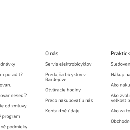
O nás
Praktic
ednávky
Servis elektrobicyklov
Sledovan
em poradiť?
Predajňa bicyklov v
Nákup na
Bardejove
ovaru
Ako naku
Otváracie hodiny
tovar nesedí?
Ako zvoli
Prečo nakupovať u nás
veľkosť b
ie od zmluvy
Kontaktné údaje
Ako za to
ý program
Obchodn
né podmieky