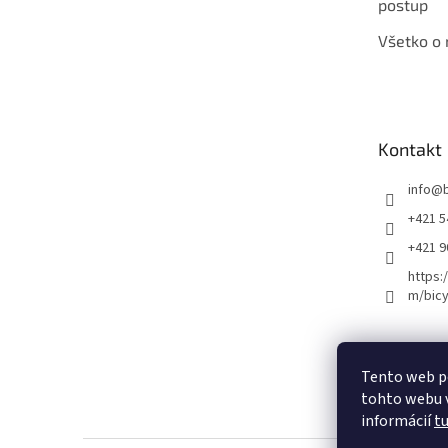
postup
Všetko o
Kontakt
info
@
+421 5
+421 
https:
m/bicy
Certifikovaný se
Tento web p
tohto webu v
informácií
t