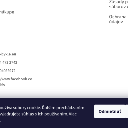
Zásady p
súborov 
 nákupe
Ochrana
údajov
bicykle.eu
4 472 2742
904089272
//www.facebook.co
kle
rvis elektrobicyklov s pohonom – BOSCH, SHIMANO, PANASONIC
Partnerský
oužíva súbory cookie. Ďalším prechádzaním
Odmietnuť
yjadrujete súhlas s ich používaním. Viac
u
.