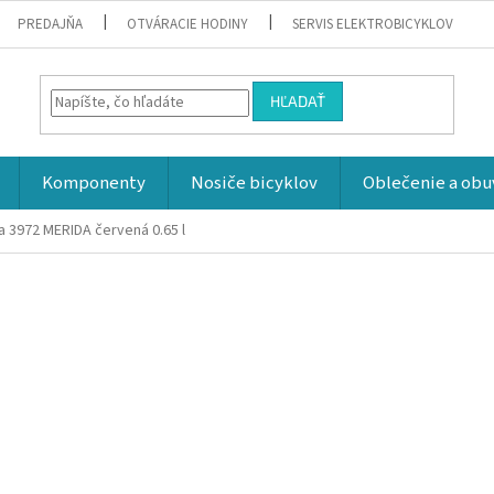
PREDAJŇA
OTVÁRACIE HODINY
SERVIS ELEKTROBICYKLOV
HĽADAŤ
Komponenty
Nosiče bicyklov
Oblečenie a obu
a 3972 MERIDA červená 0.65 l