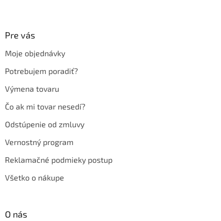
Z
á
p
ä
Pre vás
t
Moje objednávky
i
e
Potrebujem poradiť?
Výmena tovaru
Čo ak mi tovar nesedí?
Odstúpenie od zmluvy
Vernostný program
Reklamačné podmieky postup
Všetko o nákupe
O nás