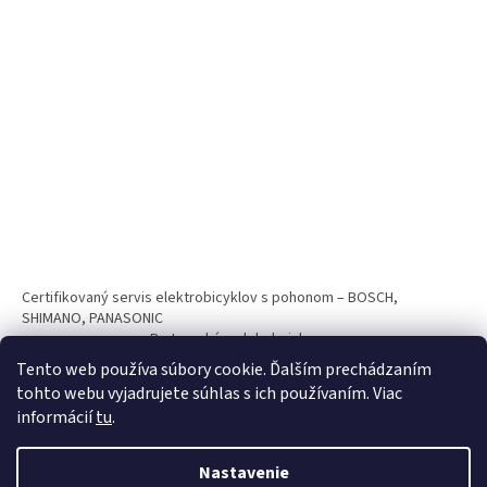
Certifikovaný servis elektrobicyklov s pohonom – BOSCH,
SHIMANO, PANASONIC
Partnerský web hokejshop.eu
Tento web používa súbory cookie. Ďalším prechádzaním
tohto webu vyjadrujete súhlas s ich používaním. Viac
informácií
tu
.
Nastavenie
Vytvoril Shoptet