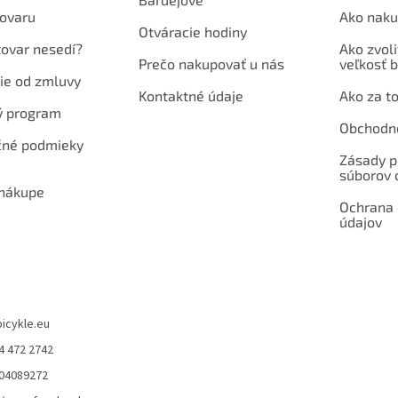
ovaru
Ako naku
Otváracie hodiny
tovar nesedí?
Ako zvoli
Prečo nakupovať u nás
veľkosť b
ie od zmluvy
Kontaktné údaje
Ako za to
ý program
Obchodn
né podmieky
Zásady p
súborov 
 nákupe
Ochrana
údajov
bicykle.eu
4 472 2742
904089272