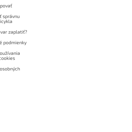
povať
ť správnu
icykla
var zaplatiť?
é podmienky
oužívania
cookies
 osobných