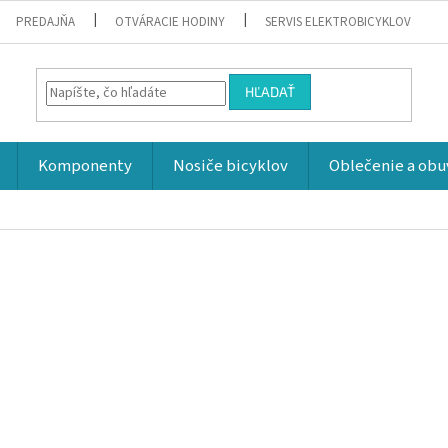
PREDAJŇA
OTVÁRACIE HODINY
SERVIS ELEKTROBICYKLOV
HĽADAŤ
Komponenty
Nosiče bicyklov
Oblečenie a obu