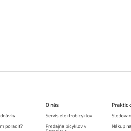
O nás
Praktic
ednávky
Servis elektrobicyklov
Sledovan
em poradiť?
Predajňa bicyklov v
Nákup na
Bardejove