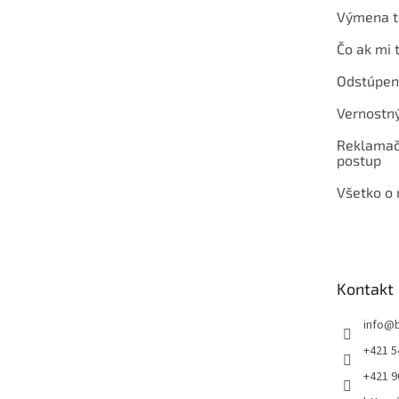
Výmena t
Čo ak mi 
Odstúpen
Vernostn
Reklamač
postup
Všetko o
Kontakt
info
@
+421 5
+421 