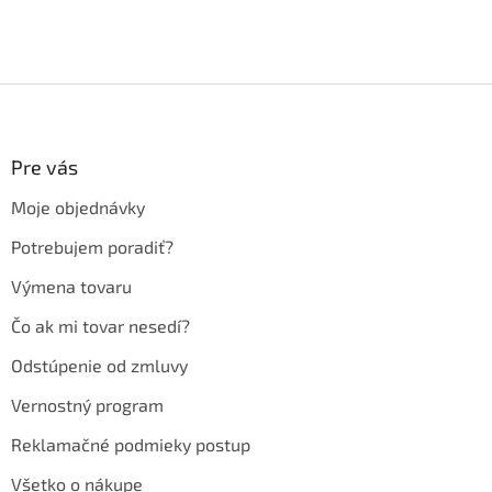
Z
á
p
ä
Pre vás
t
Moje objednávky
i
e
Potrebujem poradiť?
Výmena tovaru
Čo ak mi tovar nesedí?
Odstúpenie od zmluvy
Vernostný program
Reklamačné podmieky postup
Všetko o nákupe