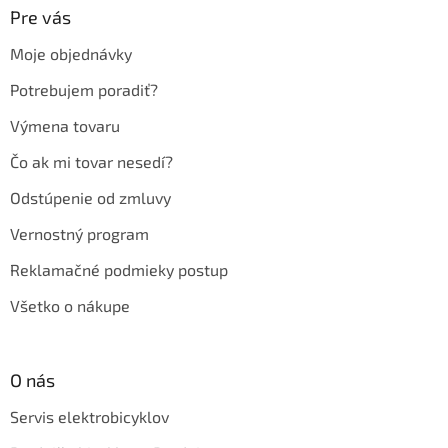
ä
Pre vás
t
Moje objednávky
i
e
Potrebujem poradiť?
Výmena tovaru
Čo ak mi tovar nesedí?
Odstúpenie od zmluvy
Vernostný program
Reklamačné podmieky postup
Všetko o nákupe
O nás
Servis elektrobicyklov