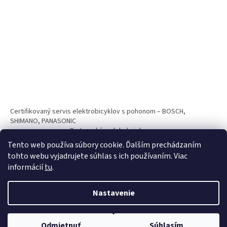
Certifikovaný servis elektrobicyklov s pohonom – BOSCH,
SHIMANO, PANASONIC
Partnerský web hokejshop.eu
Tento web používa súbory cookie. Ďalším prechádzaním
tohto webu vyjadrujete súhlas s ich používaním. Viac
informácií
tu
.
Nastavenie
Vytvoril Shoptet
Odmietnuť
Súhlasím
Copyright 2026
BICYKLE SPAIZ shop
. Všetky práva vyhradené.