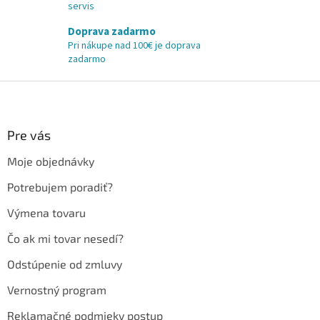
servis
Doprava zadarmo
Pri nákupe nad 100€ je doprava
zadarmo
Z
á
p
ä
Pre vás
t
Moje objednávky
i
e
Potrebujem poradiť?
Výmena tovaru
Čo ak mi tovar nesedí?
Odstúpenie od zmluvy
Vernostný program
Reklamačné podmieky postup