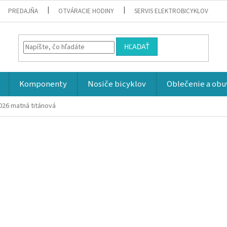
PREDAJŇA
OTVÁRACIE HODINY
SERVIS ELEKTROBICYKLOV
HĽADAŤ
Komponenty
Nosiče bicyklov
Oblečenie a obu
2026
matná titánová