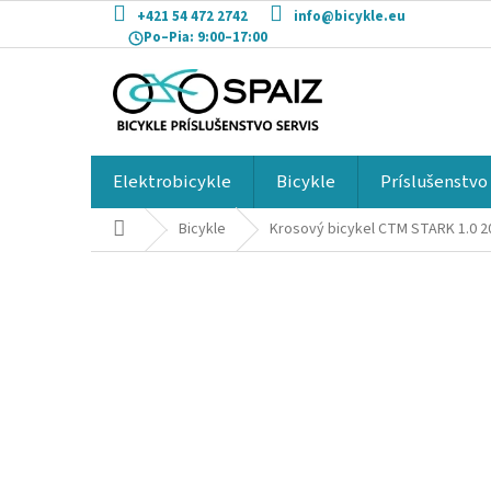
Prejsť
+421 54 472 2742
info@bicykle.eu
na
Po–Pia:
9:00–17:00
obsah
Elektrobicykle
Bicykle
Príslušenstvo
Domov
Bicykle
Krosový bicykel CTM STARK 1.0 