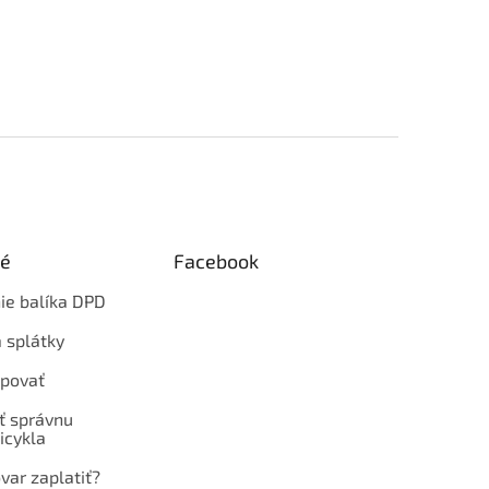
ké
Facebook
ie balíka DPD
 splátky
povať
ť správnu
icykla
var zaplatiť?