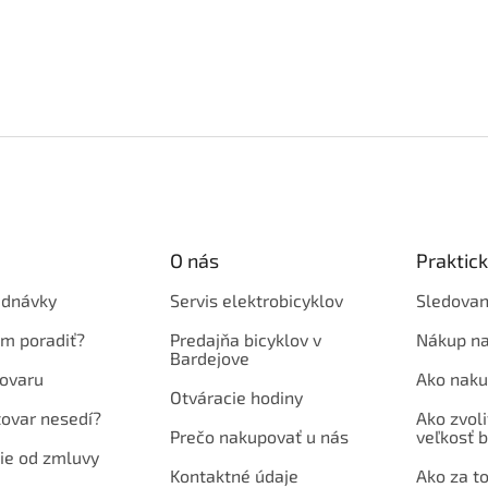
O nás
Praktic
ednávky
Servis elektrobicyklov
Sledovan
em poradiť?
Predajňa bicyklov v
Nákup na
Bardejove
ovaru
Ako naku
Otváracie hodiny
tovar nesedí?
Ako zvoli
Prečo nakupovať u nás
veľkosť b
ie od zmluvy
Kontaktné údaje
Ako za to