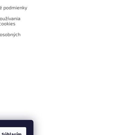
é podmienky
oužívania
cookies
 osobných
 web hokejshop.eu
Súhlasím