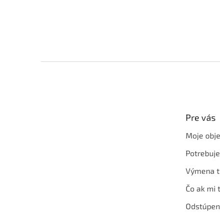
Z
á
p
ä
t
Pre vás
i
e
Moje obj
Potrebuj
Výmena t
Čo ak mi 
Odstúpen