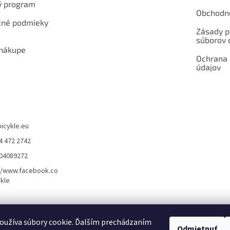
ý program
Obchodn
né podmieky
Zásady p
súborov 
 nákupe
Ochrana
údajov
bicykle.eu
4 472 2742
904089272
//www.facebook.co
kle
rvis elektrobicyklov s pohonom – BOSCH, SHIMANO, PANASONIC
Partnerský
oužíva súbory cookie. Ďalším prechádzaním
Odmietnuť