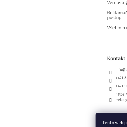
Vernostn
Reklamač
postup
Všetko o
Kontakt
info
@
+421 5
+421 
https:
m/bicy
Certifikovaný se
Tento web p