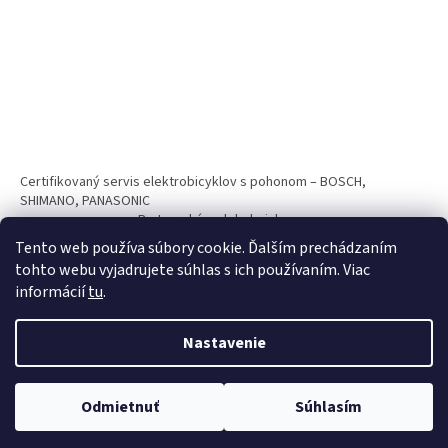
Certifikovaný servis elektrobicyklov s pohonom – BOSCH,
SHIMANO, PANASONIC
Partnerský web hokejshop.eu
Tento web používa súbory cookie. Ďalším prechádzaním
tohto webu vyjadrujete súhlas s ich používaním. Viac
informácií
tu
.
Nastavenie
Vytvoril Shoptet
Odmietnuť
Súhlasím
Copyright 2026
BICYKLE SPAIZ shop
. Všetky práva vyhradené.
Nakupuj teraz na splátky s 0% navýšním. Platí pri nákupe nad 100€.