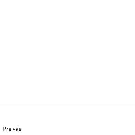
Z
á
p
ä
Pre vás