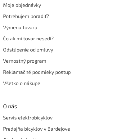
t
Moje objednávky
i
e
Potrebujem poradiť?
Výmena tovaru
Čo ak mi tovar nesedí?
Odstúpenie od zmluvy
Vernostný program
Reklamačné podmieky postup
Všetko o nákupe
O nás
Servis elektrobicyklov
Predajňa bicyklov v Bardejove