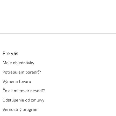
Z
á
p
ä
Pre vás
t
Moje objednávky
i
e
Potrebujem poradiť?
Výmena tovaru
Čo ak mi tovar nesedí?
Odstúpenie od zmluvy
Vernostný program