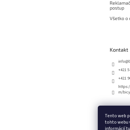
Reklamač
postup
Všetko o
Kontakt
info
@
+421 5
+421 
https:
m/bicy
Certifikovaný se
Tento web p
tohto webu v
informácií
t