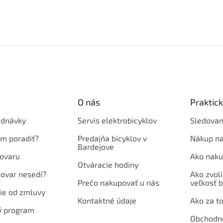
O nás
Praktic
ednávky
Servis elektrobicyklov
Sledovan
em poradiť?
Predajňa bicyklov v
Nákup na
Bardejove
ovaru
Ako naku
Otváracie hodiny
tovar nesedí?
Ako zvoli
Prečo nakupovať u nás
veľkosť b
ie od zmluvy
Kontaktné údaje
Ako za to
ý program
Obchodn