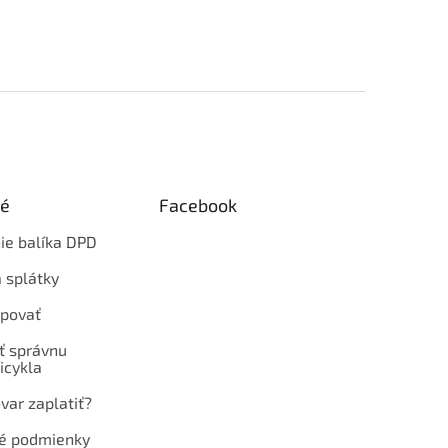
ké
Facebook
ie balíka DPD
 splátky
povať
ť správnu
icykla
var zaplatiť?
é podmienky