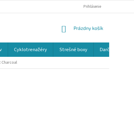
Prihlásenie
NÁKUPNÝ
Prázdny košík
KOŠÍK
v
Cyklotrenažéry
Strešné boxy
Darčekové kup
 Charcoal