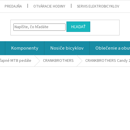
PREDAJŇA
OTVÁRACIE HODINY
SERVIS ELEKTROBICYKLOV
HĽADAŤ
Komponenty
Nosiče bicyklov
Oblečenie a obu
ľapné MTB pedále
CRANKBROTHERS
CRANKBROTHERS Candy 2