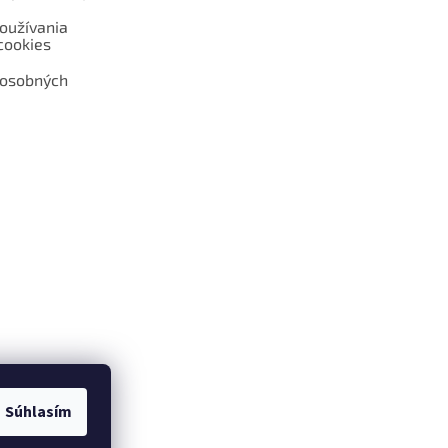
oužívania
cookies
 osobných
 web hokejshop.eu
Súhlasím