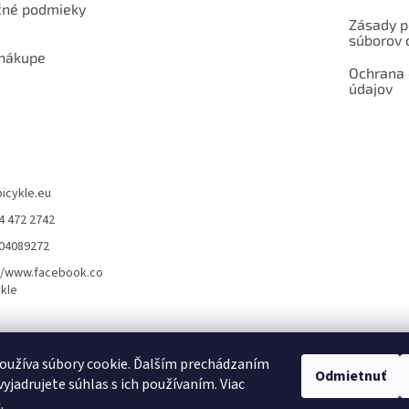
né podmieky
Zásady p
súborov 
 nákupe
Ochrana
údajov
bicykle.eu
4 472 2742
904089272
//www.facebook.co
kle
rvis elektrobicyklov s pohonom – BOSCH, SHIMANO, PANASONIC
Partnerský
oužíva súbory cookie. Ďalším prechádzaním
Odmietnuť
yjadrujete súhlas s ich používaním. Viac
u
.