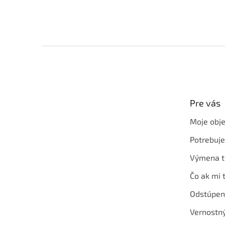
Z
á
p
ä
t
Pre vás
i
e
Moje obj
Potrebuj
Výmena t
Čo ak mi 
Odstúpen
Vernostn