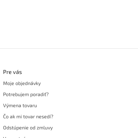
Z
á
p
ä
Pre vás
t
Moje objednávky
i
e
Potrebujem poradiť?
Výmena tovaru
Čo ak mi tovar nesedí?
Odstúpenie od zmluvy