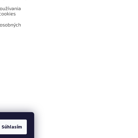
oužívania
cookies
 osobných
 web hokejshop.eu
Súhlasím