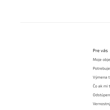
Z
á
p
ä
t
Pre vás
i
e
Moje obj
Potrebuj
Výmena t
Čo ak mi 
Odstúpen
Vernostn