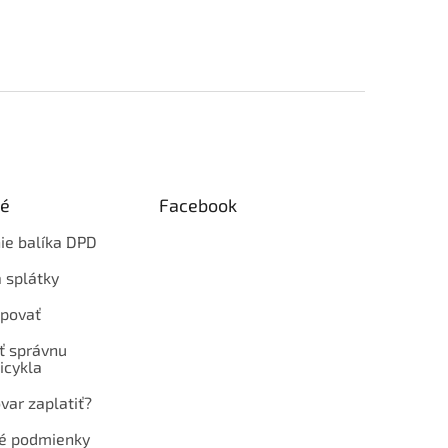
ké
Facebook
ie balíka DPD
 splátky
povať
ť správnu
icykla
var zaplatiť?
é podmienky