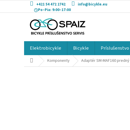
Prejsť
+421 54 472 2742
info@bicykle.eu
na
Po–Pia:
9:00–17:00
obsah
Elektrobicykle
Bicykle
Príslušenstvo
Domov
Komponenty
Adaptér SM-MAF160 predný