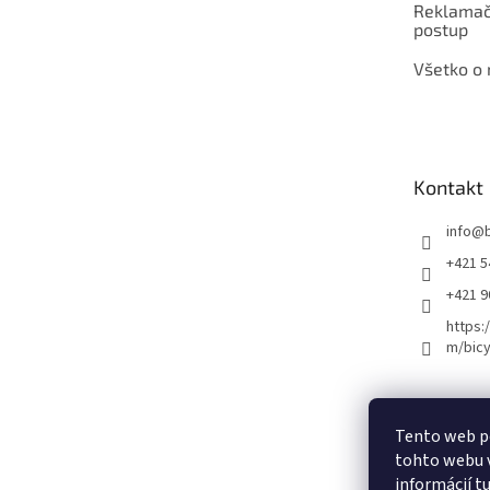
Reklamač
postup
Všetko o
Kontakt
info
@
+421 5
+421 
https:
m/bicy
Certifikovaný se
Tento web p
tohto webu v
informácií
t