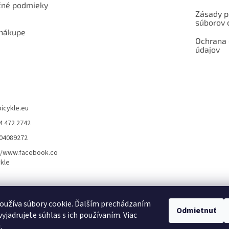
né podmieky
Zásady p
súborov 
 nákupe
Ochrana
údajov
bicykle.eu
4 472 2742
904089272
//www.facebook.co
kle
rvis elektrobicyklov s pohonom – BOSCH, SHIMANO, PANASONIC
Partnerský
oužíva súbory cookie. Ďalším prechádzaním
Odmietnuť
yjadrujete súhlas s ich používaním. Viac
u
.