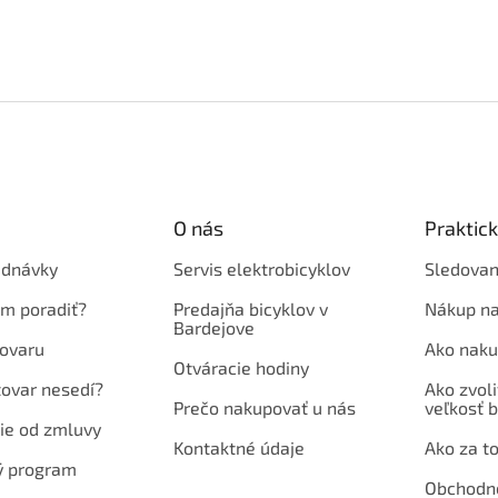
O nás
Praktic
ednávky
Servis elektrobicyklov
Sledovan
em poradiť?
Predajňa bicyklov v
Nákup na
Bardejove
ovaru
Ako naku
Otváracie hodiny
tovar nesedí?
Ako zvoli
Prečo nakupovať u nás
veľkosť b
ie od zmluvy
Kontaktné údaje
Ako za to
ý program
Obchodn