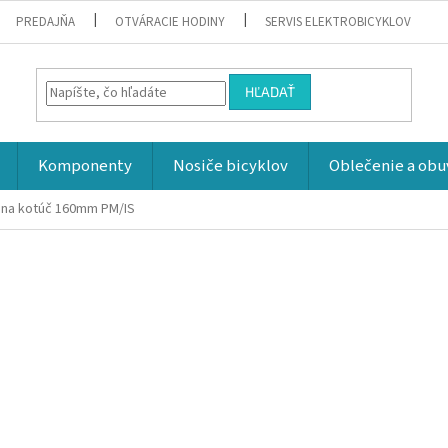
PREDAJŇA
OTVÁRACIE HODINY
SERVIS ELEKTROBICYKLOV
HĽADAŤ
Komponenty
Nosiče bicyklov
Oblečenie a obu
 na kotúč 160mm PM/IS