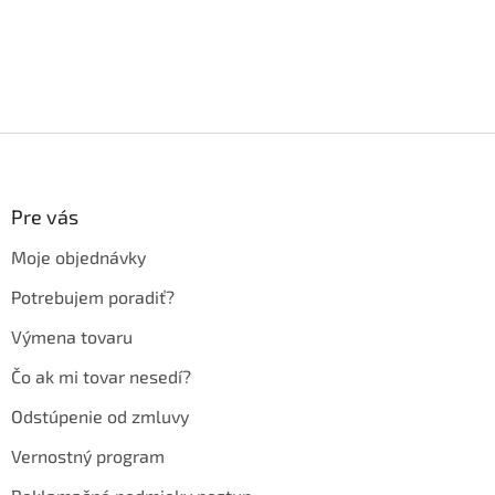
Z
á
p
ä
Pre vás
t
Moje objednávky
i
e
Potrebujem poradiť?
Výmena tovaru
Čo ak mi tovar nesedí?
Odstúpenie od zmluvy
Vernostný program